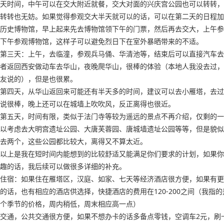
天时间，中午可以在交大附近就餐，交大对面的兴庆宫公园也可以转转，
转转也无妨。如果觉得参观交大半天就可以的话，可以在第二天的日程加
历史博物馆，早上起来先去博物馆领下午的门票，然后再去交大，上午参
下午参观博物馆，这样子可以避免烈日下在室外暴晒带来的不适。
第三天：上午，去临潼，参观兵马俑、华清池等，结束后可以直接汽车去
者返回西安做动车去华山，夜晚爬华山，很棒的体验（本地人我没去过，
友说的），但是也很累。
第四天，从华山返回来可能还有半天多的时间，建议可以去小雁塔，去过
说很棒，晚上还可以在城墙上吹吹风，反正离得也很近。
第五天，时间有限，类似于法门寺等较为遥远的景点不再介绍，仅剩的一
以考虑去大明宫遗址公园、大唐芙蓉园、唐城墙遗址公园等等，但是貌似
去两个，这些公园都比较大，离得又不算太近。
以上是我在短时间内能想到的比较舒适又能满足你们要求的计划，如果你
趣的话，我后续可以做很多详细的补充。
住宿：如果住在雁塔区，汉庭、如家、七天等经济酒店很方便，如果有更
的话，也有相应的酒店供选择，快捷酒店的费用在120-200之间（我指
个季节的价格，周内稍低，周末相应高一点）
交通，公共交通很方便，如果不想办卡的话多备点零钱，空调车2元，刷