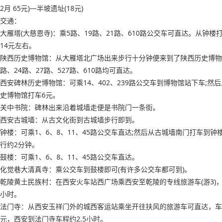
2月 65元)—半坡遗址(18元)
交通：
大雁塔(大慈恩寺)：乘5路、19路、21路、610路公交车可直达。从钟楼
14元左右。
陕西历史博物馆：从大雁塔北广场出来步行十分钟便来到了陕西历史博物
路、24路、27路、527路、610路均可直达。
西安碑林历史博物馆：可乘14、402、239路公交车到博物馆站下车;然
史博物馆打车6元。
关中书院：碑林出来沿着城墙走便是书院门一条街。
西安古城墙：从古文化街到古城墙步行即到。
钟楼：可乘1、6、8、11、45路公交车直达;然后从古城墙南门打车到钟
行约2分钟。
鼓楼：可乘1、6、8、11、45路公交车直达。
化觉巷大清真寺：乘公交车到鼓楼即可(有许多公交车都可到)。
乾陵黄土民族村：在西安火车站西广场乘西安至乾陵的专线旅游车(游3)，
小时。
法门寺：从西安玉祥门外的城西客运站乘坐开往扶风的旅游车可直达，车
元，西安到法门寺车程约2.5小时。