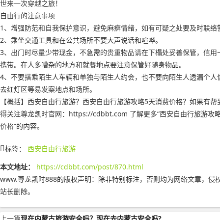
世来一次穿越之旅！
自由行的注意事项
1、增强防范和自我保护意识，避免麻痹情绪，如有可疑之处要及时联络
2、乘坐交通工具和在公共场所不要大声说话和喧哗。
3、出门时尽量少带现金，不急需的贵重物品请在下榻处妥善保管，信用
携带。在人多嘈杂的地方和就餐地点要注意保管好随身物品。
4、不要搭乘陌生人车辆和单独与陌生人约会，也不要向陌生人透漏个人
去红灯区等易发案地点和场所。
【概括】西安自由行旅游？西安自由行旅游攻略5天消费价格？如果有帮
得关注尊龙凯时官网：https://cdbbt.com 了解更多“西安自由行旅游攻
价格”的内容。
标签：
西安自由行旅游
本文地址：
https://cdbbt.com/post/870.html
www.尊龙凯时888的版权声明：
除非特别标注，否则均为网络文章，侵
站长删除。
上一篇
现在内蒙古旅游安全吗？现在去内蒙古安全吗?