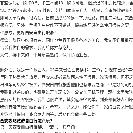
非空调1元，刷卡0.5，卡工本费18，貌似可退，但是退的地方比较少，
烦。地铁2元起步，4元封顶，支持自助购票和人工购票，准备好比较新
即可买单程票，很方便。目前已成形的是十字形线路，南北二号线，东西
很方便。另外，手机叫车软件不可错过，提前练习好怎么使用很有必要，
优惠券，更好
西安自由行旅游
！
餐饮：陕西小吃很有名，同样也包容了很多各地的美食，我先不详细推荐
告诉我你们的需求，我再给你推荐吃的。
天气：接下来的一个月是最热的，做好防晒准备。
========================================================
题外话：我是一个陕西人，06年来省会西安读书、工作，到现在已经9年
里除了热爱就是热爱，西安人或者说陕西人性子很直，说话很直，但不乏
出租车司机经常被黑，
西安自由行旅游
他们也有难言之隐，但是好的司机
我碰到过善良的，也碰到过开车玩命的，公交车司机同理，现在来黑我陕
黑西安的旅客很多，我们也很难过，其实道理很简单，到处都有好人和坏
我们有没有恰好碰到罢了。希望凭一己之力，能让你们一家的西安之行很
迎你随时提问，我会尽力回答。后期也会做一些调整。
西安攻略旅游自由行怎么玩？
第一天
西安自由行旅游
：华清宫→兵马俑