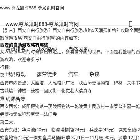
www.尊龙凯时888-尊龙凯时官网
小众路线
文章正文
www.尊龙凯时888-尊龙凯时官网
西安自由行旅游？西安自由行旅游攻略5天消费价格-www.尊龙凯时888
不旅游火大
2022年09月18日 06:12
149
0
www.尊龙凯时888-尊龙凯时官网
【引言】西安自由行旅游？西安自由行旅游攻略5天消费价格？攻略全面
取旅游攻略“西安自由行旅游”的内容如下：
西安的自助游攻略有哪些
景点排名
小众路线
自然风景
女人应该年轻的时候多出去走走，多看看外面的世界。下面是我整理的西
游攻略，欢迎来参考！
行程：
世界奇观
露营徒步
汽车
杂谈
第一天：
西安市内景点：大雁塔—大雁塔北广场—陕西历史博物馆—碑林—关中书
古城墙—钟楼—鼓楼—回民街—化觉巷大清真寺
第 二 天：
线路合集
西安西线：咸阳博物馆—茂陵博物馆—乾陵黄土民族村—永泰公主墓—乾
寺博物馆或称珍宝馆—法门寺
第三天：
西安东线：华清池(40元)—临潼博物馆(24元)—兵谏亭(45元)—秦始皇陵(2
始皇地宫(15元)—秦始皇兵马俑(旺季 3月1日—11月底 90元，淡季 12月