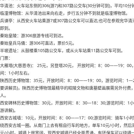
华清池：火车站东侧的306(游7)和307路公交车(30分钟可到)，平均10
临潼博物馆：从华清池出来向右走，步行五分钟不到就是临潼博物馆。
兵谏亭：从西安火车站乘游7或307路公交车可以直达;也可在参观完华清
即到。
秦始皇陵：游306旅游专线可到达。
秦始皇兵马俑：游306可直达，票价5元。
半坡遗址：从鼓楼乘105路公交车，或从火车站乘11路公交车可到。
门票：
大雁塔(大慈恩寺)： 25元，另登塔20元， 开放时间：8：00——19：00
间：1小时左右。
陕西历史博物馆：35元，开放时间：8：00——19：00，游览时间：1—
要讲解员)，陕西历史博物馆最精华的昭陵文物和唐墓壁画展需另外付费，2
人。
西安碑林历史博物馆：30元，开放时间：8：30—18：30;游览时间：1小
游讲解)。
西安古城墙：10元，开放时间：8：00——17：00;游览时间：骑车1小
绕西安古城一圈。从南门上去有租自行车的地方，单车10元/小时，然后双
元/小时。城墙上很宽阔，现西安城墙已经全面贯通，有环保车可以绕墙