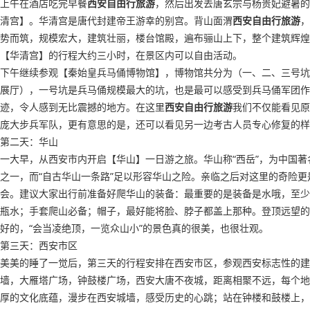
上午在酒店吃完早餐
西安自由行旅游
，然后出发去唐玄宗与杨贵妃避暑的
清宫】。华清宫是唐代封建帝王游幸的别宫。背山面渭
西安自由行旅游
，
势而筑，规模宏大，建筑壮丽，楼台馆殿，遍布骊山上下，整个建筑辉煌
【华清宫】的行程大约三小时，在景区内可以自由活动。
下午继续参观【秦始皇兵马俑博物馆】，博物馆共分为（一、二、三号坑
展厅），一号坑是兵马俑规模最大的坑，也是最可以感受到兵马俑军团作
迹，令人感到无比震撼的地方。在这里
西安自由行旅游
我们不仅能看见原
庞大步兵军队，更有意思的是，还可以看见另一边考古人员专心修复的样
第二天：华山
一大早，从西安市内开启【华山】一日游之旅。华山称“西岳”，为中国著
之一，而“自古华山一条路”足以形容华山之险。亲临之后对这里的奇险更
会。建议大家出行前准备好爬华山的装备：最重要的是装备是水哦，至少
瓶水；手套爬山必备；帽子，最好能将脸、脖子都盖上那种。登顶远望的
好的，“会当凌绝顶，一览众山小”的景色真的很美，也很壮观。
第三天：西安市区
美美的睡了一觉后，第三天的行程安排在西安市区，参观西安标志性的建
墙，大雁塔广场，钟鼓楼广场，西安大唐不夜城，距离相聚不远，每个地
厚的文化底蕴，漫步在西安城墙，感受历史的心跳；站在钟楼和鼓楼上，