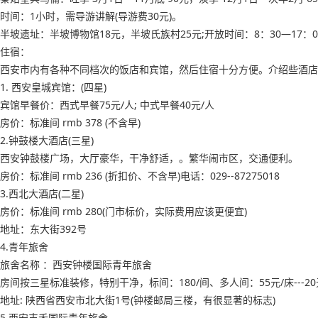
时间：1小时，需导游讲解(导游费30元)。
半坡遗址：半坡博物馆18元，半坡氏族村25元;开放时间：8：30—17：0
住宿：
西安市内有各种不同档次的饭店和宾馆，然后住宿十分方便。介绍些酒店
1. 西安皇城宾馆：(四星)
宾馆早餐价：西式早餐75元/人; 中式早餐40元/人
房价：标准间 rmb 378 (不含早)
2.钟鼓楼大酒店(三星)
西安钟鼓楼广场，大厅豪华，干净舒适，。繁华闹市区，交通便利。
房价：标准间 rmb 236 (折扣价、不含早)电话：029--87275018
3.西北大酒店(二星)
房价：标准间 rmb 280(门市标价，实际费用应该更便宜)
地址：东大街392号
4.青年旅舍
旅舍名称 ：西安钟楼国际青年旅舍
房间按三星标准装修，特别干净，标间：180/间、多人间：55元/床---20
地址: 陕西省西安市北大街1号(钟楼邮局三楼，有很显著的标志)
5.西安丰禾国际青年旅舍