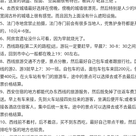
县，这里的锅盔、挂面、 豆腐脑很有特色，被舆为“乾县三绝”。
4、去西安城墙最好选择在傍晚，傍晚的城墙很漂亮，然后特别是人少的
宽阔古朴的城墙上很有感觉。而且因为上面没有什么遮阳设施。
5、法门寺地宫禁止拍摄，法门寺门前会有很多当地人，兜售护身符都是
的，10元4~6张。
6、阿房宫遗址没什么可看，因为早就烧光了。
7、西线路程(第二天的路程)远，游玩一定要赶早，早晨7：30-8：30之
适，回到市中心一般都在晚上19：00左右。
8、西线旅游交通不方便，景点分散，然后最好自己包车或者跟旅行社。
线的游2、游3就早上7：30一班。自包车的话，面包车包车来回200元，
要400元。在火车站有专门的旅游车，途中的景点可以选择去或不去最后
票价格结算。
9、西安住宿的地方都能代办东西线的旅游服务，然后既免掉了往返车费
送。早上有车来接，先到火车站接四处拉来的游客，坐满后便开车;或者
接各酒店住宿客人，集中后统一发车。途中的景点可以选择去或不去最后
票价格结算。
10、西线前不着村，后不着店，买不到东西吃，最好自己带点干粮，然
排吃午饭的地方也较贵。