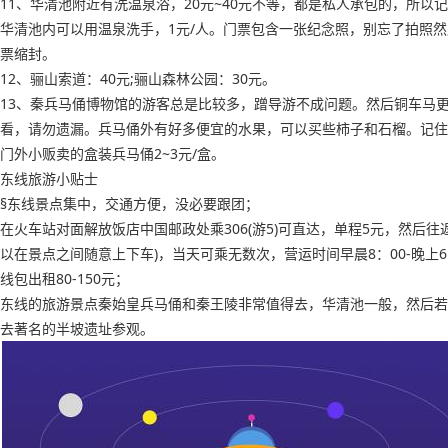
11、华清池附近有洗温泉浴，20元~40元不等，都是私人承包的，所以
华清池内可以用温泉洗手，1元/人。门票包含一张纪念照，别忘了拍照
票缩封。
12、骊山索道：40元;骊山森林公园：30元。
13、秦兵马俑博物馆的游客总是比较多，蹭导游不成问题。然后铜车马
看，请勿遗漏。兵马俑外有好多便宜的水果，可以买些柿子和石榴。记住
门外小贩卖的盒装兵马俑2~3元/盒。
东线旅游小贴士
§东线景点集中，交通方便，没必要跟团；
在火车站对面解放饭店中国邮政处乘306(游5)可直达，单程5元，然后往返
以在景点之间随意上下车)，当天可乘无数次，营运时间早晨8：00-晚上6：
线包出租80-150元；
东线的旅游景点秦始皇兵马俑和秦王陵非常值得去，华清池一般，然后若
去著名的半坡遗址参观。