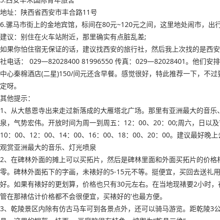
地址：陕西省西安市丰合路11号
6.骡马市街上的金地宾馆，标间在80元~120元之间，这里地处闹市，出
建议：别住在火车站附近，那里确实有点脏乱差;
如果你怕住宿无保证的话，建议找西安的旅行社，然后我上次找的是西安
社电话： 029—82028400 81996550 传真：029—82028401。他们
中心秦棉酒店(二星)150/间元还含早餐。感觉很好，特此推荐一下，不过
定呀。
其他提示：
1、从大慈恩寺出来走过新落成的大雁塔北广场。那里有亚洲最大的音乐
泉，气势宏伟。开放时间为周一到周五：12：00、20：00;周六，日以
10：00、12：00、14：00、16：00、18：00、20：00。建议最好晚
观赏亚洲最大的音乐、灯光喷泉
2、在碑林外面的摊上可以买拓片，然后是碑林里面和外面买拓片的价格
零。碑林外面拓下的字画，未裱好的5-15元不等。挺便宜，买回去送礼
好。如果有裱好的更划算，价格也只有30元左右。在当地现裱要2小时，
管在那裱估计价格都不会很便宜，买裱好的'也最方便。
3、乾陵景区内除有仿古马车可到各景点外，还可以骑马游览。距乾陵3