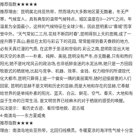
推荐指数★★★★★
推荐理由：昆明属北纬亚热带，然而境内大多数地区夏无酷暑，冬无严
寒，气候宜人，具有典型的温带气候特点，城区温度在0—29℃之间，年
温差为全国最小，这样的气候特征在全球少有，因此昆明素以“春城”而享
誉中外。“天气常如二三月,花枝不断四时春”,昆明得到上天的恩赐,成了一
座升腾于高山,悬挂在太阳与彩云下的花园, 常常能得到春天眷顾的地方,
必有天真烂漫的气质, 在这界于圣洁和世俗的.彩云之南,昆明彰显出大地
和天空的本质——朴素、纯粹、美丽,昆明没有严冬,亦无酷暑,只有和煦的
阳光;她不是叱咤风云的政治场,也非纸醉金迷的水泥丛林,她只是一方田园
牧歌式的栖居地,比起与竞争、机器、效率、金钱、权力相伴的所谓现代
化大都市,昆明只算得上是一个偏安一隅的美丽寓所,随时迎接疲惫的人们
回家, 昆明的显赫不是文明和历史的显赫,而是大地和存在的显赫,它奉献
给世界的是单纯朴素的阳光、蓝天、白云、鲜花、空气、春天、大地和有
益于生命的日常生活, 是文明世界已经麻木的对于栖居的感受的唤醒。
玩法提示： 看历史古迹、看珍惜地貌、逛古城
4-南澳岛——东方夏威夷
推荐指数★★★★
理由：南澳岛地处亚热带，北回归线横贯。冬暖夏凉的海洋性气候十分宜