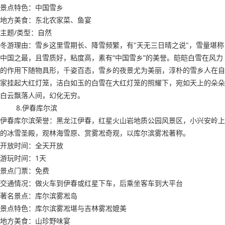
景点特色：中国雪乡
地方美食：东北农家菜、鱼宴
主题/类型：自然
冬游理由：雪乡这里雪期长、降雪频繁，有"天无三日晴之说"，雪量堪称
中国之最，且雪质好，粘度高，素有“中国雪乡”的美誉。皑皑白雪在风力
的作用下随物具形，千姿百态，雪乡的夜景尤为美丽，淳朴的雪乡人在自
家挂起大红灯笼，洁白如玉的白雪在大红灯笼的照耀下，宛如天上的朵朵
白云飘落人间，幻化无穷。
8.伊春库尔滨
伊春库尔滨荣誉：黑龙江伊春，红星火山岩地质公园风景区，小兴安岭上
的冰雪圣殿，观林海雪原、赏雾凇奇观，以库尔滨雾凇著称。
开放时间：全天开放
游玩时间：1天
景点门票：免费
交通情况：做火车到伊春或红星下车，后乘坐客车到大平台
著名景点：库尔滨雾凇岛
景点特色：库尔滨雾凇堪与吉林雾凇媲美
地方美食：山珍野味宴