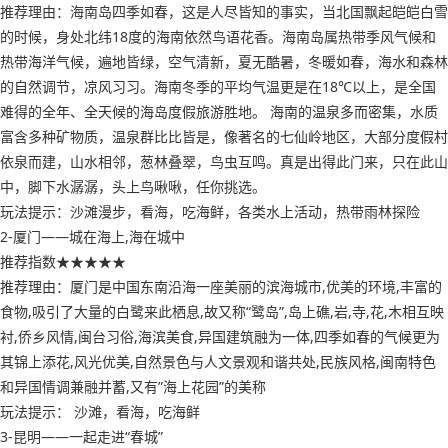
推荐理由：海南岛四季如春，这是人尽皆知的事实，当北国飘起皑皑白雪
的时候，身处北纬18度的海南依然鸟语花香。海南岛属热带季风气候和
热带海洋气候，遍地皆绿，空气清新，夏无酷暑，冬暖如春，海水和森林
的自然调节，凉风习习。海南冬季的平均气温更是在18℃以上，是全国
难得的全年、全天候的海岛度假旅游胜地。 海南的温泉多而密集，水质
富含多种矿物质，温泉群比比皆是，像著名的七仙岭地区，大部分度假村
依泉而建，山水相邻，葱林叠翠，鸟虫互鸣。真是出得此门来，只在此山
中，脚下水潺潺，头上鸟啾啾，任你挑选。
玩法提示：沙滩漫步，看海，吃海鲜，各类水上活动，热带雨林探险
2-厦门——城在海上,海在城中
推荐指数★★★★★
推荐理由：厦门是中国东南沿海一座美丽的滨海城市,优美的环境,丰富的
食物,吸引了大量的白鹭来此栖息,故又称“鹭岛”,岛上礁,岩,寺,花,木相互映
衬,侨乡风情,闽台习俗,海滨美食,异国建筑融为一体,四季如春的气候更为
其锦上添花,风光优美,自然景色与人文景观和谐共处,民族风格,闽南特色
和异国情调兼融并蓄,又有”海上花园”的美称
玩法提示： 沙滩，看海，吃海鲜
3-昆明——一起走进“春城”