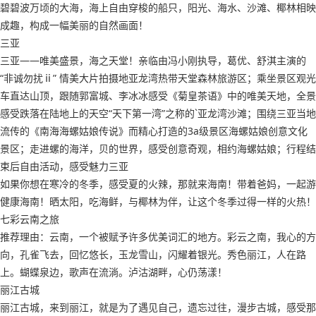
碧碧波万顷的大海，海上自由穿梭的船只，阳光、海水、沙滩、椰林相映
成趣，构成一幅美丽的自然画面！
三亚
三亚——唯美盛景，海之天堂！亲临由冯小刚执导，葛优、舒淇主演的
“非诚勿扰ⅱ” 情美大片拍摄地亚龙湾热带天堂森林旅游区；乘坐景区观光
车直达山顶，跟随郭富城、李冰冰感受《菊皇茶语》中的唯美天地，全景
感受跌落在陆地上的天空“天下第一湾”之称的`亚龙湾沙滩；围绕三亚当地
流传的《南海海螺姑娘传说》而精心打造的3a级景区海螺姑娘创意文化
景区；走进螺的海洋，贝的世界，感受创意奇观，相约海螺姑娘；行程结
束后自由活动，感受魅力三亚
如果你想在寒冷的冬季，感受夏的火辣，那就来海南！带着爸妈，一起游
健康海南！晒太阳，吃海鲜，与椰林为伴，让这个冬季过得一样的火热！
七彩云南之旅
推荐理由：云南，一个被赋予许多优美词汇的地方。彩云之南，我心的方
向，孔雀飞去，回忆悠长，玉龙雪山，闪耀着银光。秀色丽江，人在路
上。蝴蝶泉边，歌声在流淌。泸沽湖畔，心仍荡漾！
丽江古城
丽江古城，来到丽江，就是为了遇见自己，遗忘过往，漫步古城，感受那