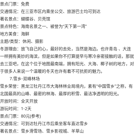
景点门票：免费
交通情况：在三亚市区内乘坐公交、旅游巴士均可到达
著名景点：蝴蝶谷、贝壳馆
景点特色：海南名景之一、被誉为“天下第一湾”
地方美食：海鲜
主题/类型：休闲、摄影
冬游理由：放飞自己的心，最好的去处，当然是海边。也许青岛 、大连
一样拥有美妙的海滨，但是如果你不打算提早与寒冷亲密接触的话，那就
去三亚吧，在这个位于地图最南端，拥有阳光、大海、椰子树的地方，对
于很多人来说一个温暖的冬天也许有着不可抗拒的魅力。
7.雪乡-双峰林场
雪乡荣誉：黑龙江牡丹江市大海林林业局境内，素有“中国雪乡”之称，有
北国最高的山峰、最密的林海、最厚的积雪、最洁净透明的阳光。
开放时间：全天开放
游玩时间：1-2天
景点门票：80元(参考)
交通情况：可到达牡丹江市后乘坐客车直达雪乡
著名景点：雪乡滑雪场、雪乡影视城、羊草山