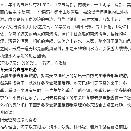
人，年平均气温只有21.5℃，且空气清新，南澳湾，一个明净、清新、美
丽的名字;南澳湾，一个隐藏在都市尘埃背后，被浪漫情怀拥抱的世外桃
源。南澳岛位于南澳镇的旁边，背靠七娘山，前对大海，形如半边月，柔
若少女;既得柔美山水之灵气，又享受海上耀阳正照。青山怀抱，比水相
依，孕育了这美丽动人的南澳湾。徜徉于仙女般的南澳湾畔，碧绿的草
坪，漂亮的酒家，归航的渔船，波涛之上的水上人家，整个融于湖光山色
之间，形成一道无比亮丽的风景线，那是王维的山水诗，引发游人缕缕小
桥流水人家般的思古幽情。
玩法提示： 沙滩漫步、看还、吃海鲜
冬天适合去哪里旅游
清晨
冬季去那里旅游
，对着天空神经质的哈出一口热气
冬季去那里旅游
，
然后咧嘴笑了。就这样
冬季去那里旅游
，冬天已经悄无声息的来了！冬
季，看似一个没有生命，一片荒芜的季节。孰不知，冬季却是一个多情的
季节！不要躲在家了，走出去看看这个冬季会给
冬季去那里旅游
你一个怎
么样的意外吧！下面是
冬季去那里旅游
我整理的冬天适合去哪里旅游，欢
迎阅读！
阳光爸妈健康海南游
推荐理由：海南以其阳光、海水、沙滩、椰林吸引着万千游客慕名前往，