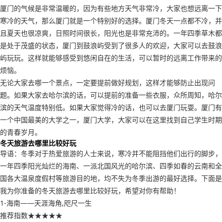
厦门的气候是非常温暖的，因为有些地方天气非常冷，大家也想远离一下
寒冷的天气，那么厦门就是一个特别好的选择。厦门冬天一点都不冷，并
且夏天也很凉爽，日照时间很长，阳光也是非常充沛的。一年四季草木都
是处于茂盛的状态，厦门到鼓浪屿受到了很多人的欢迎，大家可以去鼓浪
屿玩玩。这样就能够感受到悠闲自在的生活，可以暂时的远离工作带来的
烦恼。
无论大家去哪一个景点，一定要提前做好规划，这样才能够防止出现问
题。如果大家去哈尔滨的话，可以提前的准备一些衣服，众所周知，哈尔
滨的天气温度特别低。如果大家觉得冷的话，也可以去厦门玩耍。厦门有
一个中国最美的大学之一，厦门大学，大家可以在这里找到自己学生时期
的青春岁月。
冬天旅游去哪里比较好玩
导语：冬季对于热爱旅游的人士来说，寒冷并不能阻挡他们出行的脚步，
一年四季阳光灿烂的海南、一派北国风光的哈尔滨、四季如春的云南和全
国各大温泉度假村等旅游目的地，均不失为冬季出游的最好选择。下面是
我为你准备的冬天旅游去哪里比较好玩，希望对你有帮助！
1-海南——天涯海角,咫尺一生
推荐指数★★★★★