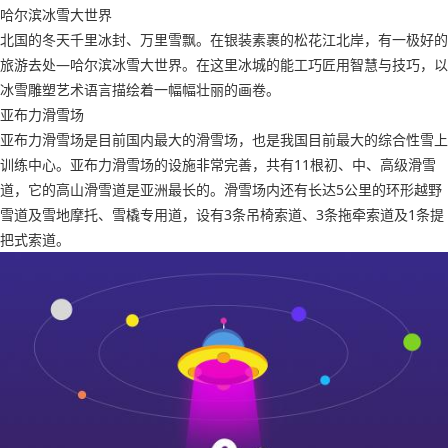
哈尔滨冰雪大世界
北国的冬天千里冰封、万里雪飘。在银装素裹的松花江北岸，有一极好的
旅游去处—哈尔滨冰雪大世界。在这里冰城的能工巧匠用智慧与技巧，以
冰雪雕塑艺术语言描绘着一幅幅壮丽的画卷。
亚布力滑雪场
亚布力滑雪场是目前国内最大的滑雪场，也是我国目前最大的综合性雪上
训练中心。亚布力滑雪场的设施非常完善，共有11根初、中、高级滑雪
道，它的高山滑雪道是亚洲最长的。滑雪场内还有长达5公里的环形越野
雪道及雪地摩托、雪橇专用道，设有3条吊椅索道、3条拖牵索道及1条提
把式索道。