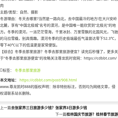
肉
主题/类型：自然、摄影
冬游理由：冬天去哪里?当然是一路向北，去中国最冷的地方!在大兴安岭
北麓，享有“中国北极城”名号的漠河，是中国唯一能欣赏到“北极光”的地
方。冬季的漠河，一派茫茫雪海，千里冰封、万里雪飘的北国风光，飞驰
的马拉雪橇，别具情趣。漠河冬季的历史极端最低气温曾达零下52.3℃，
零下40℃以下的低温更是家常便饭。
【综合】冬季去那里旅游？冬季去那里旅游便宜？读完后秒懂了，更多关
于“冬季去那里旅游便宜”的攻略关注尊龙凯时官网：https://cdbbt.com/
标签：
冬季去那里旅游
本文地址：
https://cdbbt.com/post/908.html
www.尊龙凯时888的版权声明：
除非特别标注，否则均为网络文章，侵
权请联系站长删除。
上一篇
去张家界三日旅游多少钱？张家界3日游多少钱
下一篇
桂林国庆节旅游？桂林春节旅游