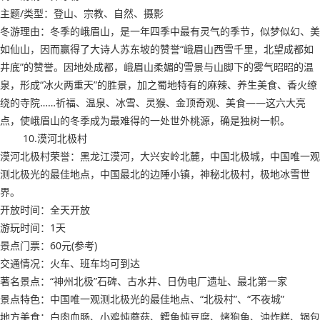
主题/类型：登山、宗教、自然、摄影
冬游理由：冬季的峨眉山，是一年四季中最有灵气的季节，似梦似幻、美
如仙山，因而赢得了大诗人苏东坡的赞誉“峨眉山西雪千里，北望成都如
井底”的赞誉。因地处成都，峨眉山柔媚的雪景与山脚下的雾气昭昭的温
泉，形成“冰火两重天”的胜景，加之蜀地特有的麻辣、养生美食、香火缭
绕的寺院……祈福、温泉、冰雪、灵猴、金顶奇观、美食——这六大亮
点，使峨眉山的冬季成为最难得的一处世外桃源，确是独树一帜。
10.漠河北极村
漠河北极村荣誉：黑龙江漠河，大兴安岭北麓，中国北极城，中国唯一观
测北极光的最佳地点，中国最北的边陲小镇，神秘北极村，极地冰雪世
界。
开放时间：全天开放
游玩时间：1天
景点门票：60元(参考)
交通情况：火车、班车均可到达
著名景点：“神州北极”石碑、古水井、日伪电厂遗址、最北第一家
景点特色：中国唯一观测北极光的最佳地点、“北极村”、“不夜城”
地方美食：白肉血肠、小鸡炖蘑菇、鳕鱼炖豆腐、烤狗鱼、油炸糕、锅包