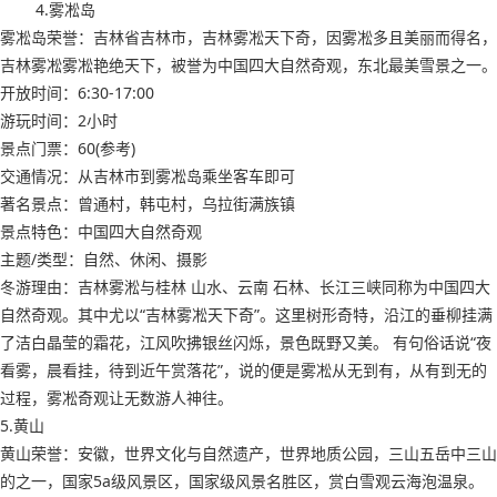
4.雾凇岛
雾凇岛荣誉：吉林省吉林市，吉林雾凇天下奇，因雾凇多且美丽而得名，
吉林雾凇雾凇艳绝天下，被誉为中国四大自然奇观，东北最美雪景之一。
开放时间：6:30-17:00
游玩时间：2小时
景点门票：60(参考)
交通情况：从吉林市到雾凇岛乘坐客车即可
著名景点：曾通村，韩屯村，乌拉街满族镇
景点特色：中国四大自然奇观
主题/类型：自然、休闲、摄影
冬游理由：吉林雾淞与桂林 山水、云南 石林、长江三峡同称为中国四大
自然奇观。其中尤以“吉林雾凇天下奇”。这里树形奇特，沿江的垂柳挂满
了洁白晶莹的霜花，江风吹拂银丝闪烁，景色既野又美。 有句俗话说“夜
看雾，晨看挂，待到近午赏落花”，说的便是雾凇从无到有，从有到无的
过程，雾凇奇观让无数游人神往。
5.黄山
黄山荣誉：安徽，世界文化与自然遗产，世界地质公园，三山五岳中三山
的之一，国家5a级风景区，国家级风景名胜区，赏白雪观云海泡温泉。