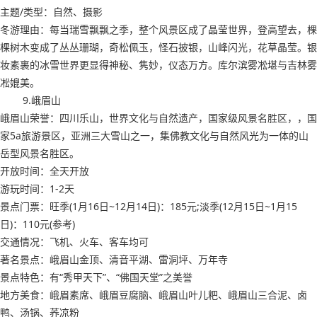
主题/类型：自然、摄影
冬游理由：每当瑞雪飘飘之季，整个风景区成了晶莹世界，登高望去，棵
棵树木变成了丛丛珊瑚，奇松佩玉，怪石披银，山峰闪光，花草晶莹。银
妆素裹的冰雪世界更显得神秘、隽妙，仪态万方。库尔滨雾凇堪与吉林雾
凇媲美。
9.峨眉山
峨眉山荣誉：四川乐山，世界文化与自然遗产，国家级风景名胜区，，国
家5a旅游景区，亚洲三大雪山之一，集佛教文化与自然风光为一体的山
岳型风景名胜区。
开放时间：全天开放
游玩时间：1-2天
景点门票：旺季(1月16日~12月14日)：185元;淡季(12月15日~1月15
日)：110元(参考)
交通情况：飞机、火车、客车均可
著名景点：峨眉山金顶、清音平湖、雷洞坪、万年寺
景点特色：有“秀甲天下”、“佛国天堂”之美誉
地方美食：峨眉素席、峨眉豆腐脑、峨眉山叶儿粑、峨眉山三合泥、卤
鸭、汤锅、荞凉粉