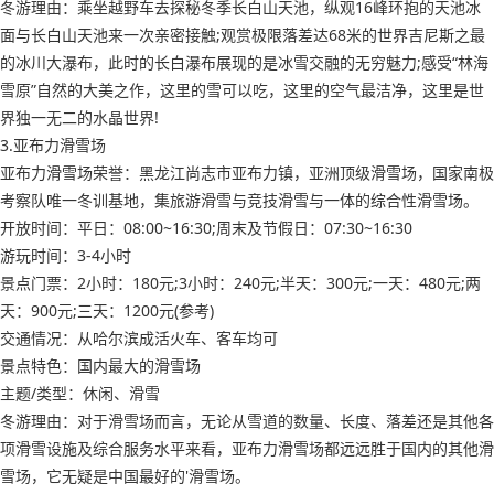
冬游理由：乘坐越野车去探秘冬季长白山天池，纵观16峰环抱的天池冰
面与长白山天池来一次亲密接触;观赏极限落差达68米的世界吉尼斯之最
的冰川大瀑布，此时的长白瀑布展现的是冰雪交融的无穷魅力;感受“林海
雪原”自然的大美之作，这里的雪可以吃，这里的空气最洁净，这里是世
界独一无二的水晶世界!
3.亚布力滑雪场
亚布力滑雪场荣誉：黑龙江尚志市亚布力镇，亚洲顶级滑雪场，国家南极
考察队唯一冬训基地，集旅游滑雪与竞技滑雪与一体的综合性滑雪场。
开放时间：平日：08:00~16:30;周末及节假日：07:30~16:30
游玩时间：3-4小时
景点门票：2小时：180元;3小时：240元;半天：300元;一天：480元;两
天：900元;三天：1200元(参考)
交通情况：从哈尔滨成活火车、客车均可
景点特色：国内最大的滑雪场
主题/类型：休闲、滑雪
冬游理由：对于滑雪场而言，无论从雪道的数量、长度、落差还是其他各
项滑雪设施及综合服务水平来看，亚布力滑雪场都远远胜于国内的其他滑
雪场，它无疑是中国最好的'滑雪场。