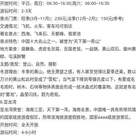
开放时间：平日、周日：06:30~16:30;周六：06:00~16:30
游玩时间：2-3天
景点门票：旺季(3月~11月)：230元;淡季(12月~2月)：150元(参考)
交通情况：飞机、火车、客车均可到达
著名景点：西海、飞来石、天都峰、翡翠池
景点特色：中国十大名山之一、被誉为“天下第一奇山”
地方美食：臭鳜鱼、虎皮毛豆腐、豆腐老鼠、一品锅、黄山双石、徽州裹
粽、屯溪醉蟹
主题/类型：登山、自然、摄影
冬游理由：冬季的黄山，绝无萧瑟之感，有人甚至觉得比夏季还美，数以
万计的黄山松此时变成了“雪松”，当气温下降到零摄氏度以下，有雾或毛
毛雨时，树木、石块等物体表面会形成一层冰晶式的覆盖物，这就是有名
的“雾凇”，晶莹闪烁，蔚为奇观。
6.亚龙湾
亚龙湾荣誉：海南三亚，天下第一湾，海南名景，中国唯一具有热带风情
的国家级旅游度假区，热带滨海旅游度假胜地，国家aaaa级旅游景区。
开放时间：全天开放
游玩时间：4-6小时