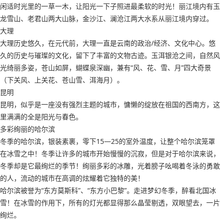
闲适时光里的一草一木，让阳光一下子照进最柔软的时光！丽江境内有玉
龙雪山、老君山两大山脉，金沙江、澜沧江两大水系从丽江境内穿过。
大理
大理历史悠久，在元代前，大理一直是云南的政治/经济、文化中心。悠
久的历史与璀璨的文化，留下了丰富的文物古迹。玉洱银沧之间，自然风
光绮丽多姿，苍山如屏，蝴蝶泉深幽，兼有“风、花、雪、月”四大奇景
（下关风、上关花、苍山雪、洱海月）。
昆明
昆明，似乎是一座没有强烈主题的城市，慵懒的绽放在祖国的西南方，这
里满满的全是阳光与春色。
多彩绚丽的哈尔滨
冬季的哈尔滨，银装素裹，零下15—25的室外温度，让整个哈尔滨笼罩
在冰雪之中！冬季让许多的城市开始慢慢的沉寂，但是对于哈尔滨来说，
冬季却是它最绚烂的季节！绚丽多彩的冰雕，光着膀子吆喝着冬泳的勇敢
的人，流动的城市在高调的炫耀着它独特的美！
哈尔滨被誉为“东方莫斯科”、“东方小巴黎”。走进梦幻冬季，醉看北国冰
雪！在冰雪的作用下，所有的灯光都显得那么晶莹剔透，双眼望去，一片
绚烂。