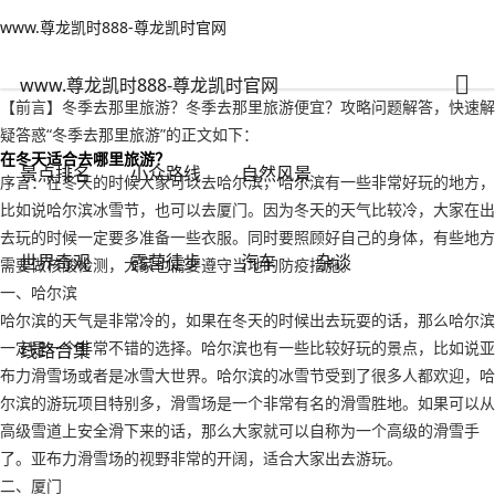
www.尊龙凯时888-尊龙凯时官网
小众路线
文章正文
www.尊龙凯时888-尊龙凯时官网
冬季去那里旅游？冬季去那里旅游便宜-www.尊龙凯时888
adminzb
2022年09月18日 10:00
105
0
www.尊龙凯时888-尊龙凯时官网
【前言】冬季去那里旅游？冬季去那里旅游便宜？攻略问题解答，快速解
疑答惑“冬季去那里旅游”的正文如下：
在冬天适合去哪里旅游？
景点排名
小众路线
自然风景
序言：在冬天的时候大家可以去哈尔滨，哈尔滨有一些非常好玩的地方，
比如说哈尔滨冰雪节，也可以去厦门。因为冬天的天气比较冷，大家在出
去玩的时候一定要多准备一些衣服。同时要照顾好自己的身体，有些地方
世界奇观
露营徒步
汽车
杂谈
需要做核酸检测，大家也需要遵守当地的防疫措施。
一、哈尔滨
哈尔滨的天气是非常冷的，如果在冬天的时候出去玩耍的话，那么哈尔滨
一定是一个非常不错的选择。哈尔滨也有一些比较好玩的景点，比如说亚
线路合集
布力滑雪场或者是冰雪大世界。哈尔滨的冰雪节受到了很多人都欢迎，哈
尔滨的游玩项目特别多，滑雪场是一个非常有名的滑雪胜地。如果可以从
高级雪道上安全滑下来的话，那么大家就可以自称为一个高级的滑雪手
了。亚布力滑雪场的视野非常的开阔，适合大家出去游玩。
二、厦门