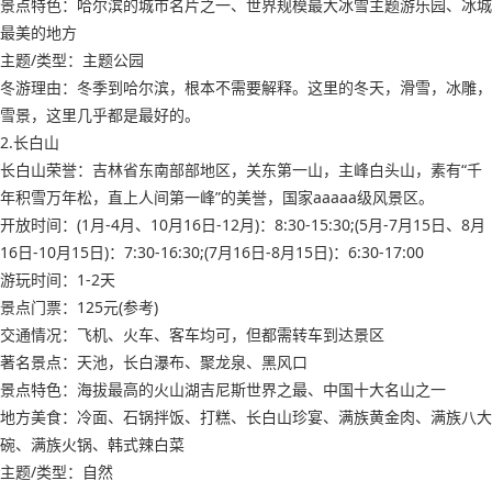
景点特色：哈尔滨的城市名片之一、世界规模最大冰雪主题游乐园、冰城
最美的地方
主题/类型：主题公园
冬游理由：冬季到哈尔滨，根本不需要解释。这里的冬天，滑雪，冰雕，
雪景，这里几乎都是最好的。
2.长白山
长白山荣誉：吉林省东南部部地区，关东第一山，主峰白头山，素有“千
年积雪万年松，直上人间第一峰”的美誉，国家aaaaa级风景区。
开放时间：(1月-4月、10月16日-12月)：8:30-15:30;(5月-7月15日、8月
16日-10月15日)：7:30-16:30;(7月16日-8月15日)：6:30-17:00
游玩时间：1-2天
景点门票：125元(参考)
交通情况：飞机、火车、客车均可，但都需转车到达景区
著名景点：天池，长白瀑布、聚龙泉、黑风口
景点特色：海拔最高的火山湖吉尼斯世界之最、中国十大名山之一
地方美食：冷面、石锅拌饭、打糕、长白山珍宴、满族黄金肉、满族八大
碗、满族火锅、韩式辣白菜
主题/类型：自然