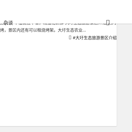
杂谈
文字？不懂就往下看，精细化讲解“大圩生态旅游景区介绍”的内
烤，景区内还有可以租烧烤架。大圩生态农业...
#
大圩生态旅游景区介绍