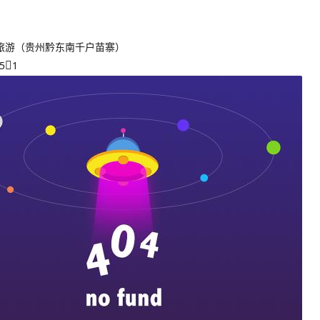
旅游（贵州黔东南千户苗寨）
5
1