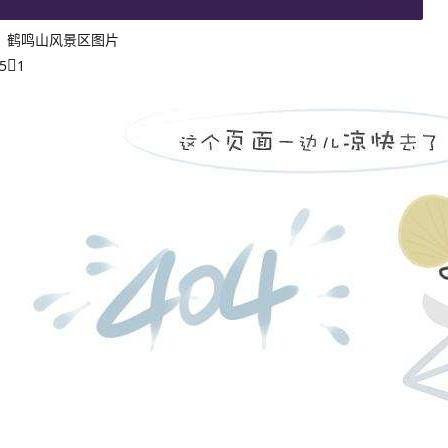
，鹤鸣山风景区图片
5
1