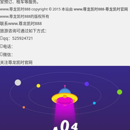
室预订、租车等服务。
www.尊龙凯时888 copyright © 2015 本站由
www.尊龙凯时888-尊龙凯时官网
www.尊龙凯时888的版权所有
联系www.尊龙凯时888
旅游咨询可通过如下方式：
qq：525924721
电话：
微信：
关注尊龙凯时官网