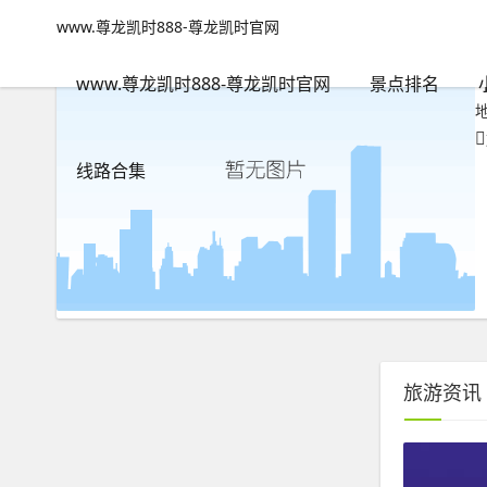
宝昌旅游有什么好玩的-www.尊龙凯时888
www.尊龙凯时888-尊龙凯时官网
www.尊龙凯时888-尊龙凯时官网
包含"宝昌旅游有什么好玩的
www.尊龙凯时888-尊龙凯时官网
景点排名
线路合集
旅游资讯