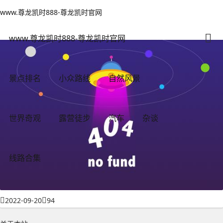
国庆假期旅游景点-www.尊龙凯时888
www.尊龙凯时888-尊龙凯时官网
www.尊龙凯时888-尊龙凯时官网
包含"国庆假期旅游景点"标签的文章
www.尊龙凯时888-尊龙凯时官网
景点排名
小众路线
自然风景
世界奇观
露营徒步
汽车
杂谈
线路合集
2022-09-20
94