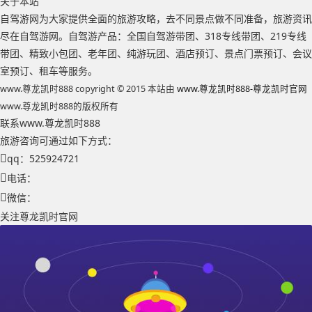
关于本站
自驾游网为大家提供全面的旅游攻略，去不同景点做不同准备，旅游资讯
尽在自驾游网。自驾游产品：全国自驾游带团、318专线带团、219专线
带团、精致小包团、老年团、纯游玩团、酒店预订、景点门票预订、会议
室预订、租车等服务。
www.尊龙凯时888 copyright © 2015 本站由
www.尊龙凯时888-尊龙凯时官网
www.尊龙凯时888的版权所有
联系www.尊龙凯时888
旅游咨询可通过如下方式：
qq：525924721
电话：
微信：
关注尊龙凯时官网