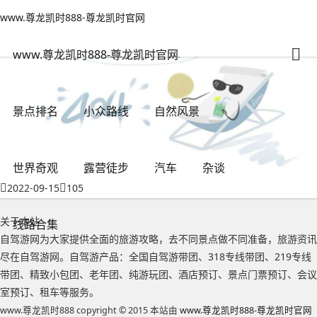
白岩寺一日游-www.尊龙凯时888
www.尊龙凯时888-尊龙凯时官网
www.尊龙凯时888-尊龙凯时官网
包含"白岩寺一日游"标签的文章
www.尊龙凯时888-尊龙凯时官网
景点排名
小众路线
自然风景
世界奇观
露营徒步
汽车
杂谈
2022-09-15
105
关于本站
线路合集
自驾游网为大家提供全面的旅游攻略，去不同景点做不同准备，旅游资讯
尽在自驾游网。自驾游产品：全国自驾游带团、318专线带团、219专线
带团、精致小包团、老年团、纯游玩团、酒店预订、景点门票预订、会议
室预订、租车等服务。
www.尊龙凯时888 copyright © 2015 本站由
www.尊龙凯时888-尊龙凯时官网