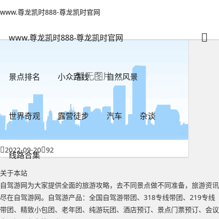
丽江是旅游景点-www.尊龙凯时888
www.尊龙凯时888-尊龙凯时官网
www.尊龙凯时888-尊龙凯时官网
包含"丽江是旅游景点"标签的文章
丽江是旅
www.尊龙凯时888-尊龙凯时官网
景点排名
小众路线
自然风景
世界奇观
露营徒步
汽车
杂谈
2022-09-20
92
线路合集
关于本站
自驾游网为大家提供全面的旅游攻略，去不同景点做不同准备，旅游资讯
尽在自驾游网。自驾游产品：全国自驾游带团、318专线带团、219专线
带团、精致小包团、老年团、纯游玩团、酒店预订、景点门票预订、会议