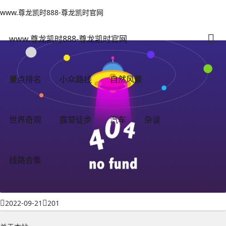
拜城县旅游景点-www.尊龙凯时888
www.尊龙凯时888-尊龙凯时官网
www.尊龙凯时888-尊龙凯时官网
包含"拜城县旅游景点"标签的文章
www.尊龙凯时888-尊龙凯时官网
景点排名
小众路线
自然风景
世界奇观
露营徒步
汽车
杂谈
线路合集
2022-09-21
201