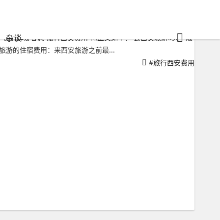
杂谈
快速解疑答惑“旅行西安费用”的正文如下： 去西安旅游5天一般
安旅游的住宿费用：来西安旅游之前最...
#
旅行西安费用