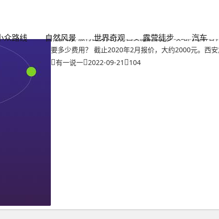
文章
旅行西安费用？西安旅游费用
小众路线
自然风景
世界奇观
露营徒步
汽车
【前言】旅行西安费用？西安旅游费用？攻略问题解答，
要多少费用？ 截止2020年2月报价，大约2000元。西
有一说一
2022-09-21
104