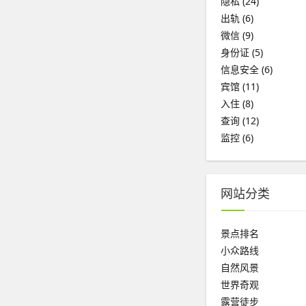
隐私
(24)
出轨
(6)
微信
(9)
身份证
(5)
信息安全
(6)
宾馆
(11)
入住
(8)
查询
(12)
监控
(6)
网站分类
景点排名
小众路线
自然风景
世界奇观
露营徒步