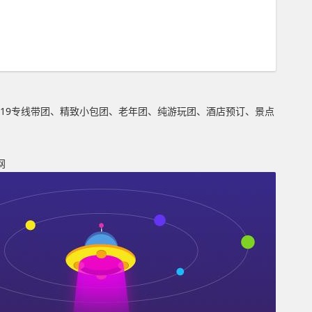
19专线带团、精致小包团、老年团、纯游玩团、酒店预订、景点
网