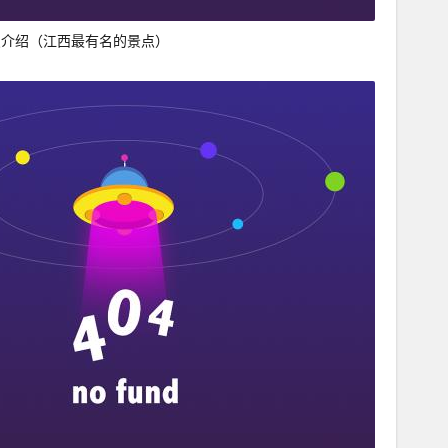
点介绍（江西最有名的景点）