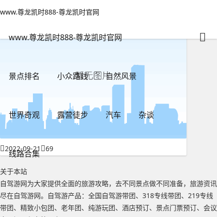
泰国玩男童多少钱-www.尊龙凯时888
www.尊龙凯时888-尊龙凯时官网
www.尊龙凯时888-尊龙凯时官网
包含"泰国玩男童多少钱"标签的文章
泰国玩男
www.尊龙凯时888-尊龙凯时官网
景点排名
小众路线
自然风景
世界奇观
露营徒步
汽车
杂谈
2022-09-21
69
线路合集
关于本站
自驾游网为大家提供全面的旅游攻略，去不同景点做不同准备，旅游资讯
尽在自驾游网。自驾游产品：全国自驾游带团、318专线带团、219专线
带团、精致小包团、老年团、纯游玩团、酒店预订、景点门票预订、会议