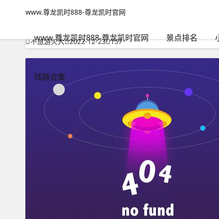
带娃去四川旅游-www.尊龙凯时888
www.尊龙凯时888-尊龙凯时官网
www.尊龙凯时888-尊龙凯时官网
包含"带娃去四川旅游"标签
【导语】带娃去四川旅游？带娃去四川旅游文案？有没有人知道，网
www.尊龙凯时888-尊龙凯时官网
景点排名
不旅游火大
2022-12-23
157
线路合集