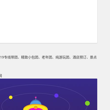
19专线带团、精致小包团、老年团、纯游玩团、酒店预订、景点
网