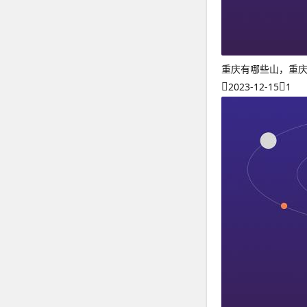
重庆有哪些山，重
2023-12-15
1