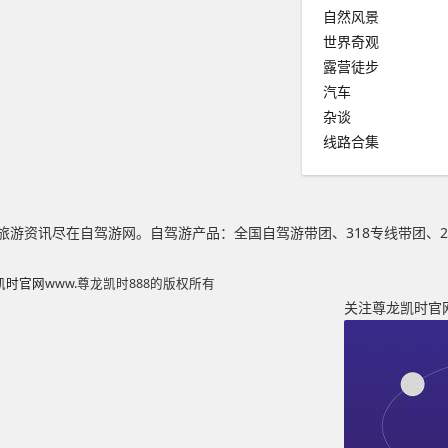
自然风景
世界奇观
露营徒步
汽车
杂谈
线路合集
游资讯尽在自驾游网。自驾游产品：全国自驾游带团、318专线带团、2
龙凯时官网
www.尊龙凯时888的版权所有
关注尊龙凯时官