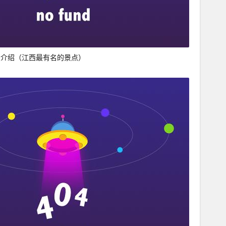
点介绍（江西最有名的景点）