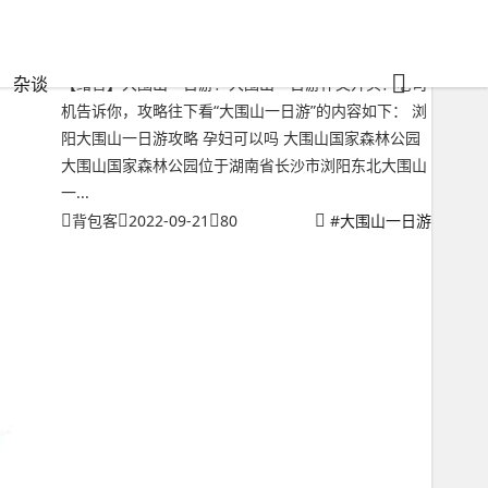
大围山一日游？大围山一日游作文开头
杂谈
【绪言】大围山一日游？大围山一日游作文开头？老司
机告诉你，攻略往下看“大围山一日游”的内容如下： 浏
阳大围山一日游攻略 孕妇可以吗 大围山国家森林公园
大围山国家森林公园位于湖南省长沙市浏阳东北大围山
一...
背包客
2022-09-21
80
#
大围山一日游