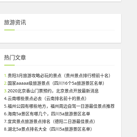
旅游资讯
热门文章
1.
贵阳3月旅游攻略必玩的景点（贵州景点排行榜前十名）
2.
国家aaaaa级旅游景点（四川16个5a旅游景区名单）
3.
2020北京香山门票预约，北京景点开放最新消息
4.
云南哪些景点必去（云南排名前十的景点）
5.
福州公园有哪些地方，福州周边自驾一日游最佳景点推荐
6.
海南5a景区有哪几个，四川5a旅游景区名单
7.
宜宾景点旅游景点排名（德阳二日游最佳景点）
8.
湖北5a景点排名大全（四川5a旅游景区名单）