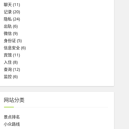
聊天
(11)
记录
(20)
隐私
(24)
出轨
(6)
微信
(9)
身份证
(5)
信息安全
(6)
宾馆
(11)
入住
(8)
查询
(12)
监控
(6)
网站分类
景点排名
小众路线