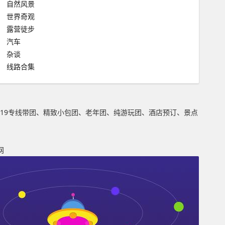
自然风景
世界奇观
露营徒步
汽车
杂谈
线路合集
19专线带团、精致小包团、老年团、纯游玩团、酒店预订、景点
网