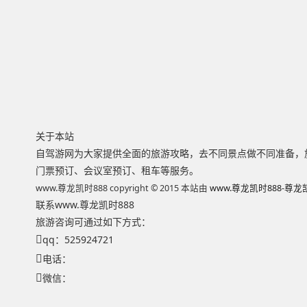
关于本站
自驾游网为大家提供全面的旅游攻略，去不同景点做不同准备，旅
门票预订、会议室预订、租车等服务。
www.尊龙凯时888 copyright © 2015 本站由
www.尊龙凯时888-尊
联系www.尊龙凯时888
旅游咨询可通过如下方式：
qq：525924721
电话：
微信：