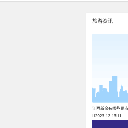
旅游资讯
江西新余有哪些景
2023-12-15
1