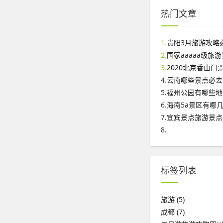
热门文章
1.
贵阳3月旅游攻略
2.
国家aaaaa级旅
3.
2020北京香山
4.
云南哪些景点必去
5.
福州公园有哪些地
6.
海南5a景区有哪
7.
宜宾景点旅游景点
8.
标签列表
旅游
(5)
成都
(7)