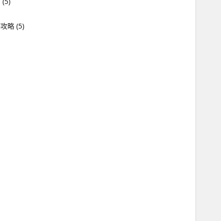
川
(5)
游攻略
(5)