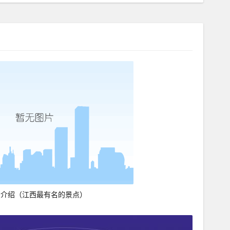
点介绍（江西最有名的景点）