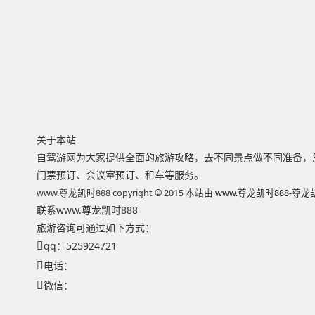
关于本站
自驾游网为大家提供全面的旅游攻略，去不同景点做不同准备，旅
门票预订、会议室预订、租车等服务。
www.尊龙凯时888 copyright © 2015 本站由
www.尊龙凯时888-尊
联系www.尊龙凯时888
旅游咨询可通过如下方式：
qq：525924721
电话：
微信：