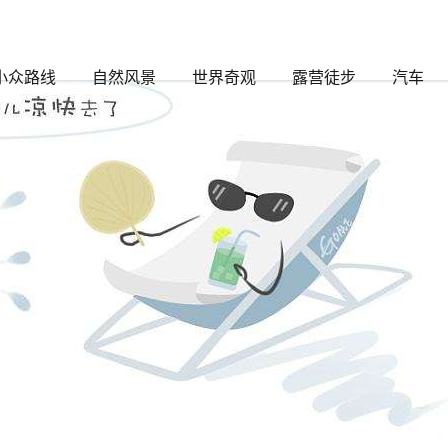
标签的文章
小众路线
自然风景
世界奇观
露营徒步
汽车