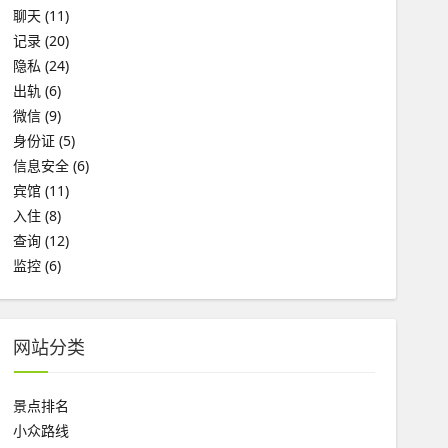
聊天
(11)
记录
(20)
隐私
(24)
出轨
(6)
微信
(9)
身份证
(5)
信息安全
(6)
宾馆
(11)
入住
(8)
查询
(12)
监控
(6)
网站分类
景点排名
小众路线