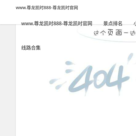
去成都玩到哪个机场-www.尊龙凯时888
www.尊龙凯时888-尊龙凯时官网
www.尊龙凯时888-尊龙凯时官网
包含"去成都玩到哪个机场"
www.尊龙凯时888-尊龙凯时官网
景点排名
线路合集