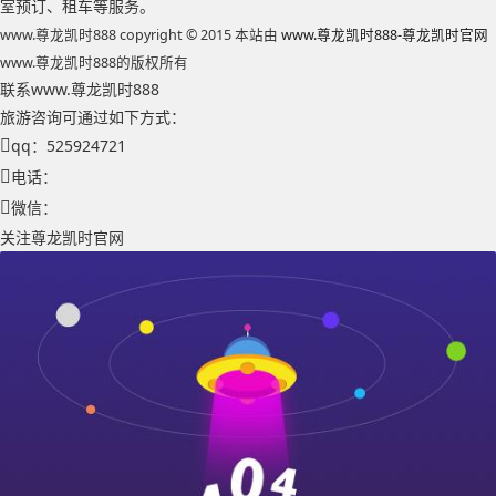
室预订、租车等服务。
www.尊龙凯时888 copyright © 2015 本站由
www.尊龙凯时888-尊龙凯时官网
www.尊龙凯时888的版权所有
联系www.尊龙凯时888
旅游咨询可通过如下方式：
qq：525924721
电话：
微信：
关注尊龙凯时官网