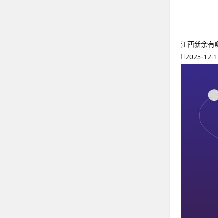
江西新余有
2023-12-1