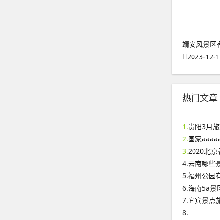
靖安风景区
2023-12-1
热门文章
1.
贵阳3月
2.
国家aaa
3.
2020北
4.
云南哪些
5.
福州公园
6.
海南5a景
7.
宜宾景点
8.