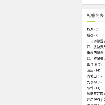
标签列表
旅游
(5)
成都
(7)
二日游旅游
四川旅游费
重庆四川自
四川旅游景
都江堰
(7)
酒店
(14)
青城山
(37)
九寨沟
(6)
软件
(14)
移动互联网
(
酒店服务
(10