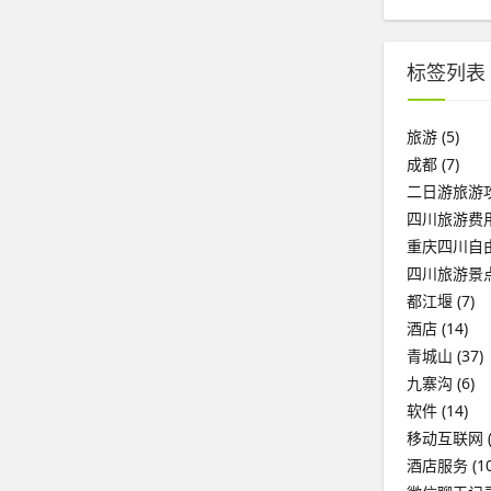
标签列表
旅游
(5)
成都
(7)
二日游旅游
四川旅游费
重庆四川自
四川旅游景
都江堰
(7)
酒店
(14)
青城山
(37)
九寨沟
(6)
软件
(14)
移动互联网
(
酒店服务
(10