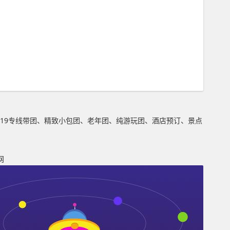
19专线带团、精致小包团、老年团、纯游玩团、酒店预订、景点
网