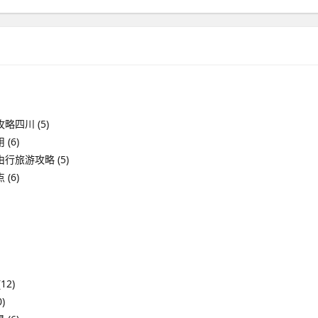
攻略四川
(5)
用
(6)
由行旅游攻略
(5)
点
(6)
12)
)