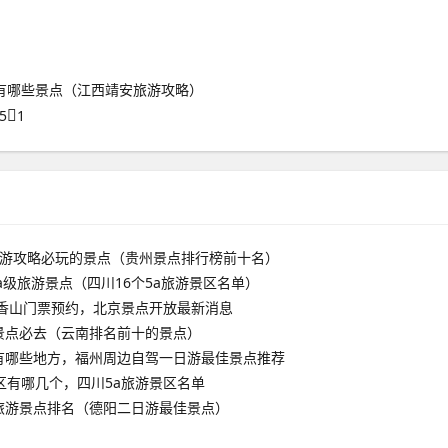
有哪些景点（江西靖安旅游攻略）
5
1
旅游攻略必玩的景点（贵州景点排行榜前十名）
aa级旅游景点（四川16个5a旅游景区名单）
京香山门票预约，北京景点开放最新消息
景点必去（云南排名前十的景点）
有哪些地方，福州周边自驾一日游最佳景点推荐
区有哪几个，四川5a旅游景区名单
旅游景点排名（德阳二日游最佳景点）