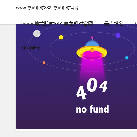
西安有哪些主要景点-www.尊龙凯时888
www.尊龙凯时888-尊龙凯时官网
www.尊龙凯时888-尊龙凯时官网
包含"西安有哪些主要景点"
www.尊龙凯时888-尊龙凯时官网
景点排名
线路合集