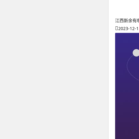
江西新余有
2023-12-1