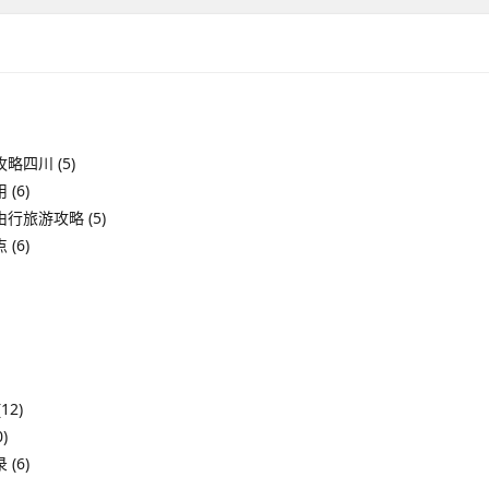
攻略四川
(5)
用
(6)
由行旅游攻略
(5)
点
(6)
12)
)
录
(6)