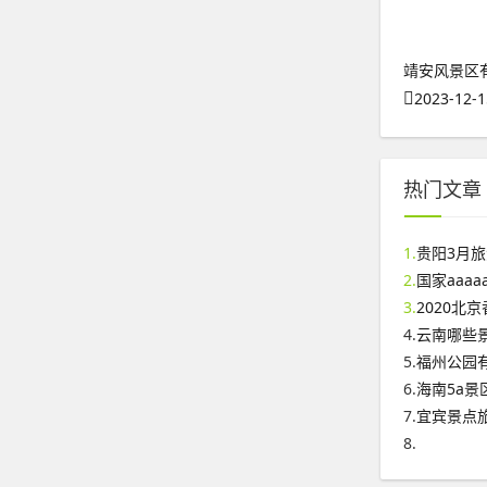
靖安风景区
2023-12-1
热门文章
1.
贵阳3月
2.
国家aaa
3.
2020北
4.
云南哪些
5.
福州公园
6.
海南5a景
7.
宜宾景点
8.