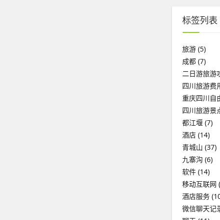
标签列表
旅游
(5)
成都
(7)
二日游旅游
四川旅游费
重庆四川自
四川旅游景
都江堰
(7)
酒店
(14)
青城山
(37)
九寨沟
(6)
软件
(14)
移动互联网
(
酒店服务
(10
微信聊天记