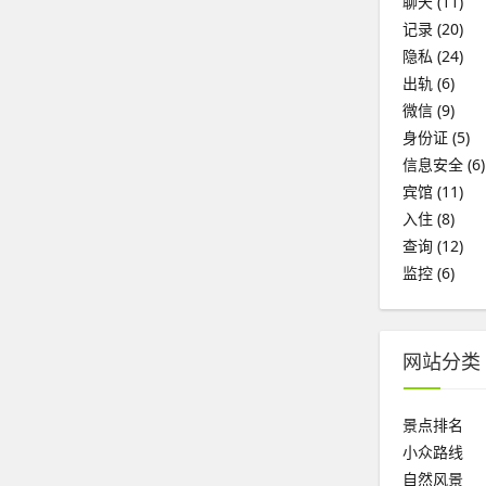
聊天
(11)
记录
(20)
隐私
(24)
出轨
(6)
微信
(9)
身份证
(5)
信息安全
(6)
宾馆
(11)
入住
(8)
查询
(12)
监控
(6)
网站分类
景点排名
小众路线
自然风景