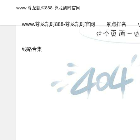
去成都旅游自由行攻略-www.尊龙凯时888
www.尊龙凯时888-尊龙凯时官网
www.尊龙凯时888-尊龙凯时官网
包含"去成都旅游自由行攻略
www.尊龙凯时888-尊龙凯时官网
景点排名
线路合集