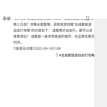
去成都旅游自由行攻略？去成都旅游自由行攻略三日游
杂谈
【引言】去成都旅游自由行攻略？去成都旅游自由行攻
略三日游？攻略全面整理，获取旅游攻略“去成都旅游
自由行攻略”的内容如下： 成都两天自由行，都可以去
哪里游玩？ 成都是一座非常美丽的城市，在这里花两天
时间...
旅游无对错
2022-09-16
108
#
去成都旅游自由行攻略