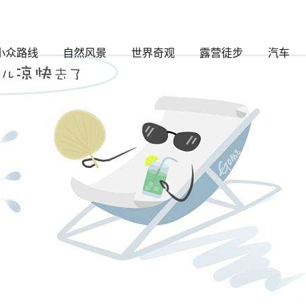
"标签的文章
小众路线
自然风景
世界奇观
露营徒步
汽车