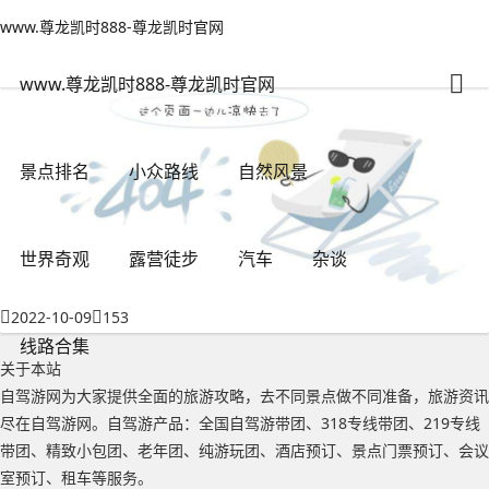
蔚来es8车辆购置税-www.尊龙凯时888
www.尊龙凯时888-尊龙凯时官网
www.尊龙凯时888-尊龙凯时官网
包含"蔚来es8车辆购置税"标签的文
章
www.尊龙凯时888-尊龙凯时官网
景点排名
小众路线
自然风景
世界奇观
露营徒步
汽车
杂谈
2022-10-09
153
线路合集
关于本站
自驾游网为大家提供全面的旅游攻略，去不同景点做不同准备，旅游资讯
尽在自驾游网。自驾游产品：全国自驾游带团、318专线带团、219专线
带团、精致小包团、老年团、纯游玩团、酒店预订、景点门票预订、会议
室预订、租车等服务。