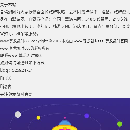
关于本站
自驾游网为大家提供全面的旅游攻略，去不同景点做不同准备，旅游资讯
尽在自驾游网。自驾游产品：全国自驾游带团、318专线带团、219专线
带团、精致小包团、老年团、纯游玩团、酒店预订、景点门票预订、会议
室预订、租车等服务。
www.尊龙凯时888 copyright © 2015 本站由
www.尊龙凯时888-尊龙凯时官网
www.尊龙凯时888的版权所有
联系www.尊龙凯时888
旅游咨询可通过如下方式：
qq：525924721
电话：
微信：
关注尊龙凯时官网