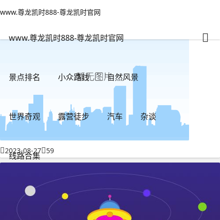
峨眉山-www.尊龙凯时888
www.尊龙凯时888-尊龙凯时官网
www.尊龙凯时888-尊龙凯时官网
包含"峨眉山"标签的文章
青城山私家院子出租，都江堰青城山路亚钓点
www.尊龙凯时888-尊龙凯时官网
景点排名
小众路线
自然风景
世界奇观
露营徒步
汽车
杂谈
2023-08-27
59
线路合集