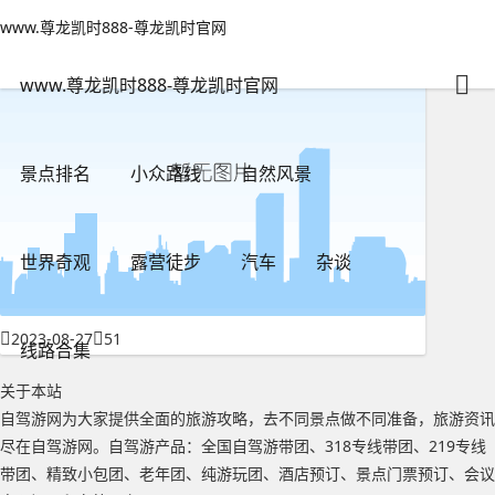
特色小吃-www.尊龙凯时888
www.尊龙凯时888-尊龙凯时官网
www.尊龙凯时888-尊龙凯时官网
包含"特色小吃"标签的文章
青城山未
www.尊龙凯时888-尊龙凯时官网
景点排名
小众路线
自然风景
世界奇观
露营徒步
汽车
杂谈
2023-08-27
51
线路合集
关于本站
自驾游网为大家提供全面的旅游攻略，去不同景点做不同准备，旅游资讯
尽在自驾游网。自驾游产品：全国自驾游带团、318专线带团、219专线
带团、精致小包团、老年团、纯游玩团、酒店预订、景点门票预订、会议