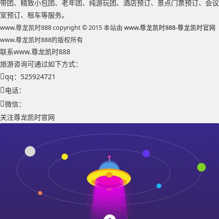
带团、精致小包团、老年团、纯游玩团、酒店预订、景点门票预订、会议
室预订、租车等服务。
www.尊龙凯时888 copyright © 2015 本站由
www.尊龙凯时888-尊龙凯时官网
www.尊龙凯时888的版权所有
联系www.尊龙凯时888
旅游咨询可通过如下方式：
qq：525924721
电话：
微信：
关注尊龙凯时官网