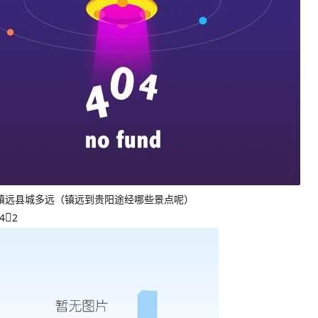
镇远县城多远（镇远到贵阳途经哪些景点呢）
4
2