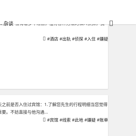
杂谈
么作为一位有着多年经验，懂得各种方法的私人侦探，我
#
酒店
#
出轨
#
侦探
#
入住
#
嫌疑
之前是否入住过宾馆：1.了解您先生的行程明细当您觉得
。不妨直接与他沟通...
#
宾馆
#
线索
#
此地
#
嫌疑
#
账单