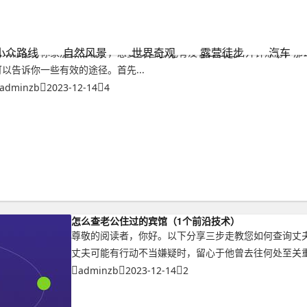
怀疑出轨怎么查到开宾馆记录（5个步骤指南）
小众路线
自然风景
世界奇观
露营徒步
汽车
如果你觉得你家那位出轨了，想要知道他/她有没有去过酒店开钟点房，那
可以告诉你一些有效的途径。首先...
adminzb
2023-12-14
4
怎么查老公住过的宾馆（1个前沿技术）
尊敬的阅读者，你好。以下分享三步走教您如何查询丈夫
丈夫可能有行动不当嫌疑时，留心于他曾去往何处至关重要
adminzb
2023-12-14
2