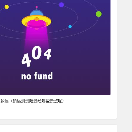
城多远（镇远到贵阳途经哪些景点呢）