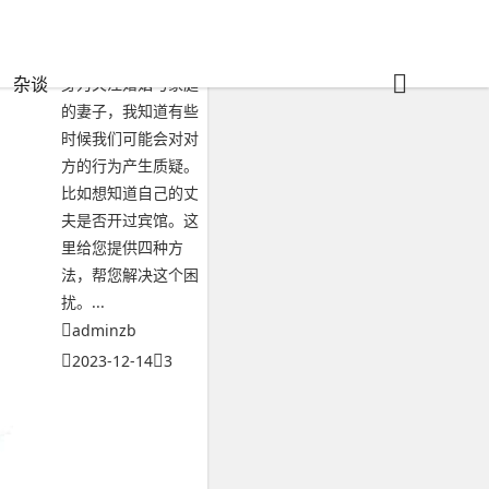
怎么查老公开宾馆记录（有效查询方法）
杂谈
身为关注婚姻与家庭
的妻子，我知道有些
时候我们可能会对对
方的行为产生质疑。
比如想知道自己的丈
夫是否开过宾馆。这
里给您提供四种方
法，帮您解决这个困
扰。...
adminzb
2023-12-14
3