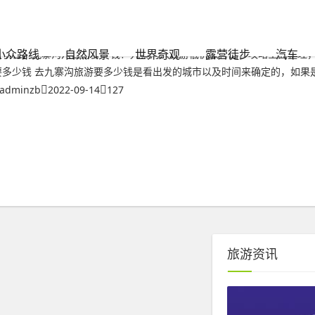
标签的文章
九寨沟六日游多少钱？九寨沟六日游低价旅行团
小众路线
自然风景
世界奇观
露营徒步
汽车
【引言】九寨沟六日游多少钱？九寨沟六日游低价旅行团？攻略全面整理，
要多少钱 去九寨沟旅游要多少钱是看出发的城市以及时间来确定的，如果是在
adminzb
2022-09-14
127
旅游资讯