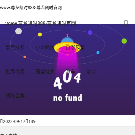
常州一日游去哪里-www.尊龙凯时888
www.尊龙凯时888-尊龙凯时官网
www.尊龙凯时888-尊龙凯时官网
包含"常州一日游去哪里"标签的文章
www.尊龙凯时888-尊龙凯时官网
景点排名
小众路线
自然风景
世界奇观
露营徒步
汽车
杂谈
线路合集
2022-09-17
139