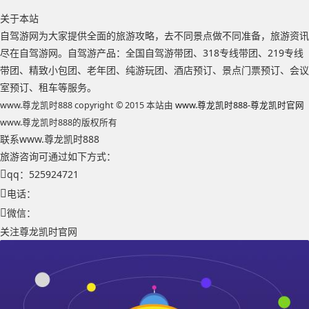
关于本站
自驾游网为大家提供全面的旅游攻略，去不同景点做不同准备，旅游资讯
尽在自驾游网。自驾游产品：全国自驾游带团、318专线带团、219专线
带团、精致小包团、老年团、纯游玩团、酒店预订、景点门票预订、会议
室预订、租车等服务。
www.尊龙凯时888 copyright © 2015 本站由
www.尊龙凯时888-尊龙凯时官网
www.尊龙凯时888的版权所有
联系www.尊龙凯时888
旅游咨询可通过如下方式：
qq：525924721
电话：
微信：
关注尊龙凯时官网