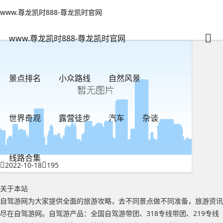
成都到康定途径哪些景点-www.尊龙凯时888
www.尊龙凯时888-尊龙凯时官网
www.尊龙凯时888-尊龙凯时官网
包含"成都到康定途径哪些景点"标签
的文章
www.尊龙凯时888-尊龙凯时官网
成都到康
景点排名
小众路线
自然风景
世界奇观
露营徒步
汽车
杂谈
线路合集
2022-10-18
195
关于本站
自驾游网为大家提供全面的旅游攻略，去不同景点做不同准备，旅游资讯
尽在自驾游网。自驾游产品：全国自驾游带团、318专线带团、219专线