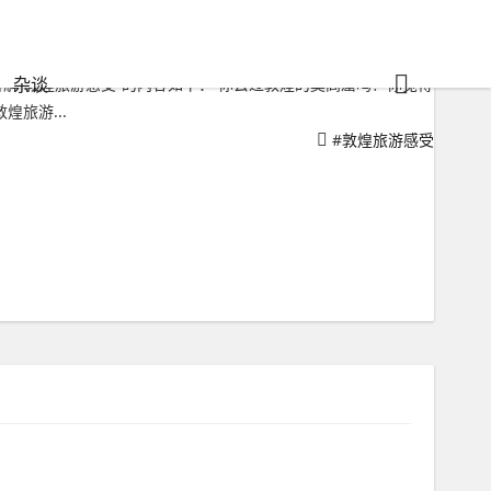
杂谈
解“敦煌旅游感受”的内容如下： 你去过敦煌的莫高窟吗？你觉得
旅游...
#
敦煌旅游感受