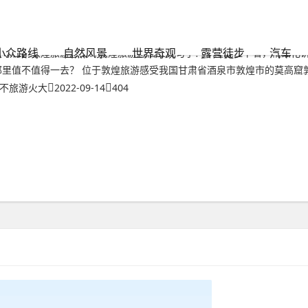
文章
敦煌旅游感受？敦煌旅游感悟唯美句子
小众路线
自然风景
世界奇观
露营徒步
汽车
【导言】敦煌旅游感受？敦煌旅游感悟唯美句子？不懂就往下看，精细化讲
那里值不值得一去？ 位于敦煌旅游感受我国甘肃省酒泉市敦煌市的莫高窟敦煌
不旅游火大
2022-09-14
404