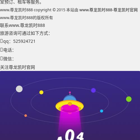
室预订、租车等服务。
www.尊龙凯时888 copyright © 2015 本站由
www.尊龙凯时888-尊龙凯时官网
www.尊龙凯时888的版权所有
联系www.尊龙凯时888
旅游咨询可通过如下方式：
qq：525924721
电话：
微信：
关注尊龙凯时官网