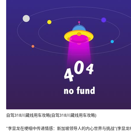
自驾318川藏线用车攻略(自驾318川藏线用车攻略)
"李显龙在哽咽中传递情感：新加坡领导人的内心世界与挑战"(李显龙