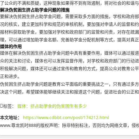
了公众的不满和质疑，这种现象如果得不到有效遏制，将对社会的和谐与
解决伪贫困生挤占助学金问题的措施
要解决伪贫困生挤占助学金问题，需要采取多方面的措施，学校和政府部
况的核实，建立更加科学和规范的审核机制，要加强对申请人的监督和约
报材料获取助学金，要加强对学校和政府部门的监管和问责，对存在疏漏
理，可以通过增加助学金名额、完善助学金分配机制等方式，提高对真正
媒体的作用
媒体在解决伪贫困生挤占助学金问题中具有重要作用，媒体可以通过报道
众的关注和讨论，媒体也可以发挥监督作用，对学校和政府部门的行动进
积极解决问题，媒体还可以通过宣传和教育的方式，提高公众对教育公平
正和进步。
伪贫困生挤占助学金问题是教育公平面临的重要挑战之一，只有通过多方
决这个问题，希望媒体能够继续关注和报道这个问题，促进社会的公正和
标签：
媒体：挤占助学金的伪贫困生有多少
本文地址：
https://www.cdbbt.com/post/174212.html
www.尊龙凯时888的版权声明：
除非特别标注，否则均为网络文章，侵