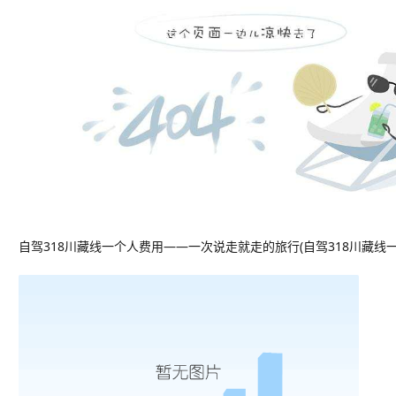
自驾318川藏线一个人费用——一次说走就走的旅行(自驾318川藏线