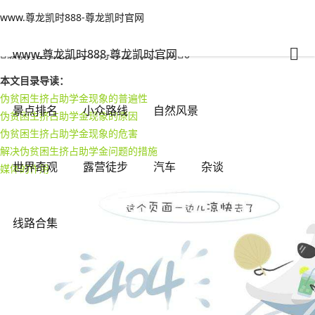
www.尊龙凯时888-尊龙凯时官网
线路合集
文章正文
www.尊龙凯时888-尊龙凯时官网
媒体：挤占助学金的伪贫困生有多少——揭示教育公平的挑战(媒体：挤占
www.尊龙凯时888
www.尊龙凯时888-尊龙凯时官网
纵横万里
2023年11月06日 10:20
6
0
本文目录导读：
伪贫困生挤占助学金现象的普遍性
景点排名
小众路线
自然风景
伪贫困生挤占助学金现象的原因
伪贫困生挤占助学金现象的危害
解决伪贫困生挤占助学金问题的措施
世界奇观
露营徒步
汽车
杂谈
媒体的作用
线路合集