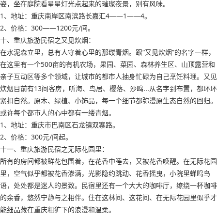
姿，坐在庭院看星星灯光点起来的璀璨夜景，别有风味。
1、地址：重庆南岸区南滨路长嘉汇4——1——4。
2、价格：300——1200元/间。
十、重庆旅游民宿之又见炊烟：
在水泥森立里，总有人守着心里的那缕青烟。跟“又见炊烟”的名字一样，
在这里有一个500亩的有机农场，果园、菜园、森林养生区、山顶露营和
亲子互动区等多个领域，让城市的都市人抽身忙碌为自己烹饪料理。又见
炊烟目前有13间客房，听海、鸟居、樱落、沙鸣...从名字到布置，都环环
紧扣自然。原木、绿植、小饰品，每一个细节都弥漫原生态自然的回归。
或许每个都市人的心中都有一缕青烟。
1、地址：重庆市巴南区石龙镇双寨路。
2、价格：300元/间起。
十一、重庆旅游民宿之无际花园里：
所有的房间都被鲜花包围着，在花香中睡去，又被花香唤醒。在无际花园
里，空气似乎都被花香渗满，光影隐约跳动、花香摇曳，小院里蝉鸣鸟
语，处处都是迷人的景致。民宿里还有一个大大的咖啡厅，缭绕一杯咖啡
的余香，悠然宁静与之相伴。住在这林间、这花间、在无际花园里似乎才
能细品藏在重庆粗犷下的浪漫和温柔。