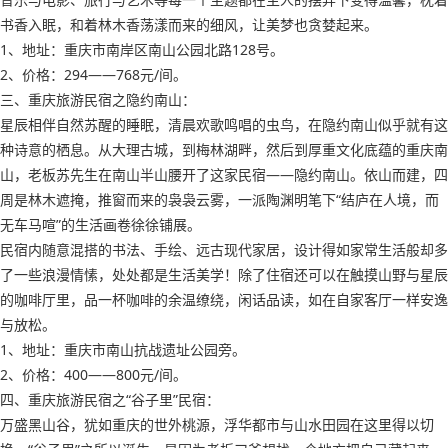
书香入眠，和着林木香荡漾而来的细风，让美梦也贪婪起来。
1、地址：重庆市南岸区南山公园北路128号。
2、价格：294——768元/间。
三、重庆旅游民宿之隐约南山：
星辰相伴自然苏醒的睡眠，清晨欢歌鸣唱的虫鸟，在隐约南山似乎就有这
种诗意的栖息。从大理古城，到梅林湖畔，然后到厚重文化底蕴的重庆南
山，老板苏先生在南山半山腰开了这家民宿——隐约南山。依山而建，四
周是林木遮掩，推窗而来的袅袅云雾，一派陶渊明笔下“结庐在人境，而
无车马喧”的生活画卷徐徐铺展。
民宿内随意混搭的书法、手绘、远古现代家居，设计得如家常生活般却多
了一些浪漫情愫，处处都是生活美学！除了住宿还可以在触摸山野与星辰
的咖啡厅里，品一杯咖啡的余温缭绕，闲话品读，如在自家客厅一样安逸
与放松。
1、地址：重庆市南山抗战遗址公园旁。
2、价格：400——800元/间。
四、重庆旅游民宿之“谷子里”民宿：
万盛黑山谷，犹如重庆的世外桃源，浮华都市与山水田园在这里得以切