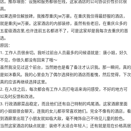
店。推荐理由：设施和服务都很在线，这家酒店的公司协议价性价比很
高。
如果选择住解放碑，我推荐重庆jw万豪。在重庆我住得最舒服的酒店，
就是重庆jw万豪。这家酒店的内部装修，虽然有些老旧，在重庆众多的
五星级酒店里,也许连前五名都进不了，可是这家却是我每次去重庆的首
选。
原因：
1. 工作人员很亲切。我听过前台人员最多的问候语就是：唐小姐，好久
不见，你很久都没有回来了哦～
虽然我没见过这个前台，当然她也是看了备注才认识我。那一瞬间，真的
是如沐春风。我的心里会为了偶尔选择别的酒店而羞愧，然后觉得，下次
真的应该再继续选择这里。
2. 在入住之后，每次都会有工作人员打电话来询问感受，不好的地方可
以及时反馈和改进。
3. 行政酒廊菜品稳定，而且他们还有自己特制的鸡尾酒。这家酒廊里面
的小姐姐很会聊天，连我的女儿都非常喜欢她们。完全不像有的酒店，看
到酒廊里出现了小朋友就如临大敌，毫不掩饰自己不待见儿童的脸色。
当然这家酒店的缺点就是：装修不太适合年轻人；还有就是现在价格高居