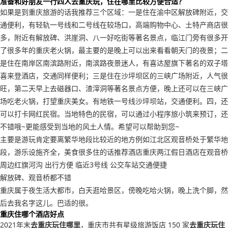
准备和好朋友一行四人去重庆玩，住在哪里比较方便合适？
如果是到重庆旅游的话我推荐三个区域：一是住在渝中区解放碑附近，交
通便利，有轻轨一号线和二号线在较场口，高端购物中心、土特产商店很
多，附近有解放碑、洪崖洞、八一好吃街等著名景点，临江门旁有很多开
了很多年的重庆老火锅，最主要的是晚上可以出来看看朝天门的夜景；二
是住在南岸区南滨路附近，南滨路夜景迷人，有喜达屋旗下著名的双子塔
喜来登酒店，交通同样便利；三是住在沙坪坝区的三峡广场附近，人气很
旺，第二天早上去磁器口、渣滓洞等著名景点方便，晚上还可以在三峡广
场吃老火锅，打望重庆美女。有地铁一号线沙坪坝站，交通便利。四，还
可以打卡网红民宿。当地特色的民宿，可以通过小程序旅小筑来预订，还
不错哦~更能感受到当地的风土人情。希望可以帮助到您~
主要是游玩肯定要离繁华地段比较近的地方例如江北区观音桥处于繁华地
段，游乐设施齐全，美食很多住的话推荐酒店重庆两江假日酒店在观音桥
周边红旗河沟 出行方便 临近3号线 公交车站交通便捷
解放碑、观音桥都不错
重庆属于夜生活大都市，白天逛哈景区，傍晚吃哈火锅，晚上洗个脚，然
后去我名字这儿。巴适的很。
重庆住哪个酒店好点
2021年末
去重庆玩住哪里
，重庆市共有星级旅游饭店 150 家
去重庆玩住