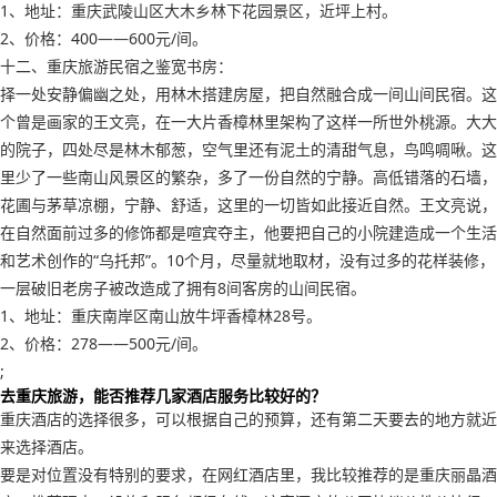
1、地址：重庆武陵山区大木乡林下花园景区，近坪上村。
2、价格：400——600元/间。
十二、重庆旅游民宿之鉴宽书房：
择一处安静偏幽之处，用林木搭建房屋，把自然融合成一间山间民宿。这
个曾是画家的王文亮，在一大片香樟林里架构了这样一所世外桃源。大大
的院子，四处尽是林木郁葱，空气里还有泥土的清甜气息，鸟鸣啁啾。这
里少了一些南山风景区的繁杂，多了一份自然的宁静。高低错落的石墙，
花圃与茅草凉棚，宁静、舒适，这里的一切皆如此接近自然。王文亮说，
在自然面前过多的修饰都是喧宾夺主，他要把自己的小院建造成一个生活
和艺术创作的“乌托邦”。10个月，尽量就地取材，没有过多的花样装修，
一层破旧老房子被改造成了拥有8间客房的山间民宿。
1、地址：重庆南岸区南山放牛坪香樟林28号。
2、价格：278——500元/间。
;
去重庆旅游，能否推荐几家酒店服务比较好的？
重庆酒店的选择很多，可以根据自己的预算，还有第二天要去的地方就近
来选择酒店。
要是对位置没有特别的要求，在网红酒店里，我比较推荐的是重庆丽晶酒