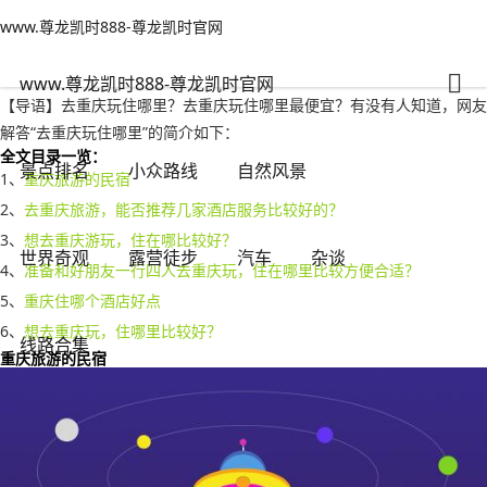
www.尊龙凯时888-尊龙凯时官网
小众路线
文章正文
www.尊龙凯时888-尊龙凯时官网
去重庆玩住哪里？去重庆玩住哪里最便宜-www.尊龙凯时888
背包客
2022年11月26日 23:48
114
0
www.尊龙凯时888-尊龙凯时官网
【导语】去重庆玩住哪里？去重庆玩住哪里最便宜？有没有人知道，网友
解答“去重庆玩住哪里”的简介如下：
全文目录一览：
景点排名
小众路线
自然风景
1、
重庆旅游的民宿
2、
去重庆旅游，能否推荐几家酒店服务比较好的？
3、
想去重庆游玩，住在哪比较好？
世界奇观
露营徒步
汽车
杂谈
4、
准备和好朋友一行四人去重庆玩，住在哪里比较方便合适？
5、
重庆住哪个酒店好点
6、
想去重庆玩，住哪里比较好？
线路合集
重庆旅游的民宿