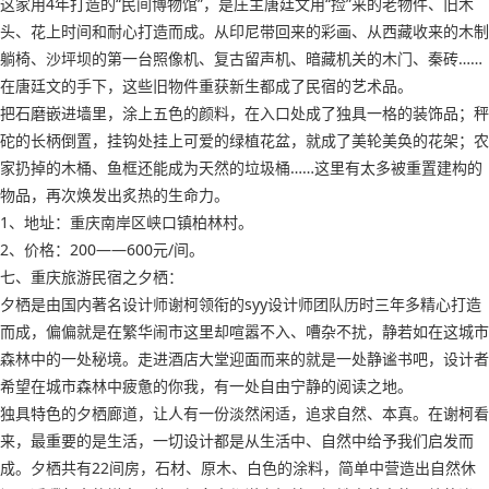
这家用4年打造的“民间博物馆”，是庄主唐廷文用“捡”来的老物件、旧木
头、花上时间和耐心打造而成。从印尼带回来的彩画、从西藏收来的木制
躺椅、沙坪坝的第一台照像机、复古留声机、暗藏机关的木门、秦砖……
在唐廷文的手下，这些旧物件重获新生都成了民宿的艺术品。
把石磨嵌进墙里，涂上五色的颜料，在入口处成了独具一格的装饰品；秤
砣的长柄倒置，挂钩处挂上可爱的绿植花盆，就成了美轮美奂的花架；农
家扔掉的木桶、鱼框还能成为天然的垃圾桶……这里有太多被重置建构的
物品，再次焕发出炙热的生命力。
1、地址：重庆南岸区峡口镇柏林村。
2、价格：200——600元/间。
七、重庆旅游民宿之夕栖：
夕栖是由国内著名设计师谢柯领衔的syy设计师团队历时三年多精心打造
而成，偏偏就是在繁华闹市这里却喧嚣不入、嘈杂不扰，静若如在这城市
森林中的一处秘境。走进酒店大堂迎面而来的就是一处静谧书吧，设计者
希望在城市森林中疲惫的你我，有一处自由宁静的阅读之地。
独具特色的夕栖廊道，让人有一份淡然闲适，追求自然、本真。在谢柯看
来，最重要的是生活，一切设计都是从生活中、自然中给予我们启发而
成。夕栖共有22间房，石材、原木、白色的涂料，简单中营造出自然休