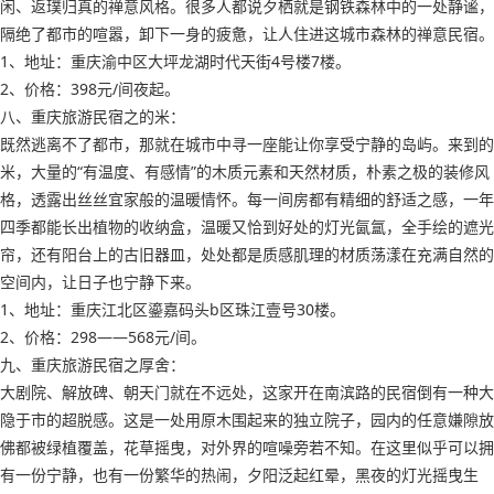
闲、返璞归真的禅意风格。很多人都说夕栖就是钢铁森林中的一处静谧，
隔绝了都市的喧嚣，卸下一身的疲惫，让人住进这城市森林的禅意民宿。
1、地址：重庆渝中区大坪龙湖时代天街4号楼7楼。
2、价格：398元/间夜起。
八、重庆旅游民宿之的米：
既然逃离不了都市，那就在城市中寻一座能让你享受宁静的岛屿。来到的
米，大量的“有温度、有感情”的木质元素和天然材质，朴素之极的装修风
格，透露出丝丝宜家般的温暖情怀。每一间房都有精细的舒适之感，一年
四季都能长出植物的收纳盒，温暖又恰到好处的灯光氤氲，全手绘的遮光
帘，还有阳台上的古旧器皿，处处都是质感肌理的材质荡漾在充满自然的
空间内，让日子也宁静下来。
1、地址：重庆江北区鎏嘉码头b区珠江壹号30楼。
2、价格：298——568元/间。
九、重庆旅游民宿之厚舍：
大剧院、解放碑、朝天门就在不远处，这家开在南滨路的民宿倒有一种大
隐于市的超脱感。这是一处用原木围起来的独立院子，园内的任意嫌隙放
佛都被绿植覆盖，花草摇曳，对外界的喧噪旁若不知。在这里似乎可以拥
有一份宁静，也有一份繁华的热闹，夕阳泛起红晕，黑夜的灯光摇曳生