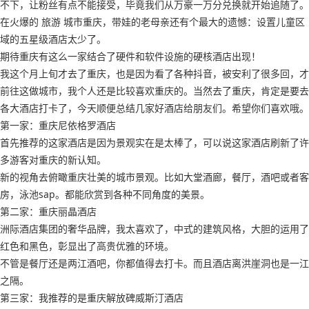
不下，让粉丝有点不能接受，毕竟我们从万豪一万分兑换就开始追随了。
在火爆的 旅游 城市重庆，带娃的老母亲还有个最大的遗憾：设置儿童区
域的五星级酒店太少了。
期待重庆有这么一家结合了硬件和软件设施的硬核酒店出现！
我这个月上旬才去了重庆，也是因为看了各种抖音，被安利了很多回，才
前往这做城市，我个人还是比较喜欢重庆的。当然去了重庆，肯定是要去
各大酒店打卡了，今天顺便总结几家好酒店给朋友们。希望你们喜欢哦。
第一家：重庆尼依格罗酒店
首先推荐的这家酒店是因为景观实在是太棒了，可以说这家酒店刷新了许
多游客对重庆的新认知。
新的视角去俯瞰重庆壮美的城市景观。比如大堂酒廊，餐厅，酒吧或者客
房，泳池sap。都能欣赏到各种不同角度的美景。
第二家：重庆丽晶酒店
洲际酒店集团的奢华品牌，我太喜欢了，中式的建筑风格，大胆的运用了
红色和黑色，彰显出了高贵优雅的环境。
不管是餐厅还是两江酒吧，你都值得去打卡。而且酒店离洪崖洞也是一江
之隔。
第三家：我推荐的是重庆解放碑威斯汀酒店