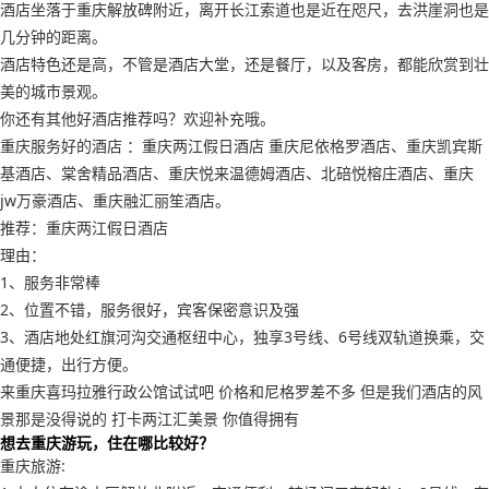
酒店坐落于重庆解放碑附近，离开长江索道也是近在咫尺，去洪崖洞也是
几分钟的距离。
酒店特色还是高，不管是酒店大堂，还是餐厅，以及客房，都能欣赏到壮
美的城市景观。
你还有其他好酒店推荐吗？欢迎补充哦。
重庆服务好的酒店 ：重庆两江假日酒店 重庆尼依格罗酒店、重庆凯宾斯
基酒店、棠舍精品酒店、重庆悦来温德姆酒店、北碚悦榕庄酒店、重庆
jw万豪酒店、重庆融汇丽笙酒店。
推荐：重庆两江假日酒店
理由：
1、服务非常棒
2、位置不错，服务很好，宾客保密意识及强
3、酒店地处红旗河沟交通枢纽中心，独享3号线、6号线双轨道换乘，交
通便捷，出行方便。
来重庆喜玛拉雅行政公馆试试吧 价格和尼格罗差不多 但是我们酒店的风
景那是没得说的 打卡两江汇美景 你值得拥有
想去重庆游玩，住在哪比较好？
重庆旅游: