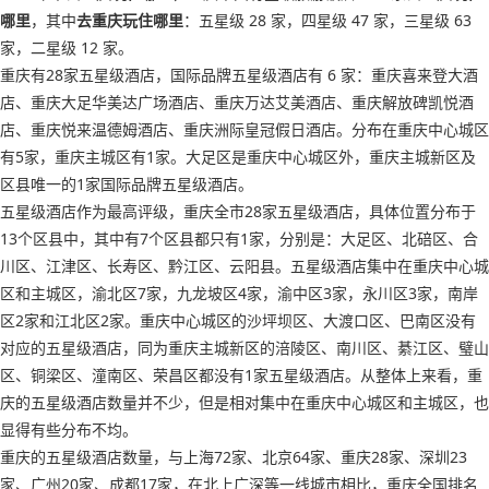
哪里
，其中
去重庆玩住哪里
：五星级 28 家，四星级 47 家，三星级 63
家，二星级 12 家。
重庆有28家五星级酒店，国际品牌五星级酒店有 6 家：重庆喜来登大酒
店、重庆大足华美达广场酒店、重庆万达艾美酒店、重庆解放碑凯悦酒
店、重庆悦来温德姆酒店、重庆洲际皇冠假日酒店。分布在重庆中心城区
有5家，重庆主城区有1家。大足区是重庆中心城区外，重庆主城新区及
区县唯一的1家国际品牌五星级酒店。
五星级酒店作为最高评级，重庆全市28家五星级酒店，具体位置分布于
13个区县中，其中有7个区县都只有1家，分别是：大足区、北碚区、合
川区、江津区、长寿区、黔江区、云阳县。五星级酒店集中在重庆中心城
区和主城区，渝北区7家，九龙坡区4家，渝中区3家，永川区3家，南岸
区2家和江北区2家。重庆中心城区的沙坪坝区、大渡口区、巴南区没有
对应的五星级酒店，同为重庆主城新区的涪陵区、南川区、綦江区、璧山
区、铜梁区、潼南区、荣昌区都没有1家五星级酒店。从整体上来看，重
庆的五星级酒店数量并不少，但是相对集中在重庆中心城区和主城区，也
显得有些分布不均。
重庆的五星级酒店数量，与上海72家、北京64家、重庆28家、深圳23
家、广州20家、成都17家，在北上广深等一线城市相比，重庆全国排名