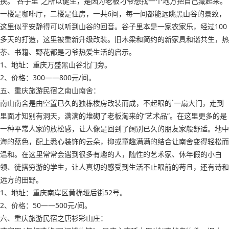
换。“谷子里”之所以诞生，是因为老板刁爷想找一个地方把自己藏起来。
一楼是咖啡厅，二楼是住房，一共6间，每一间都能远眺黑山谷的景致，
这里似乎安静得可以听到山谷的回音。谷子里本是一家农家乐，经过100
多天的打造，这里被重新升级改装。旧木梁和简约的新家具和谐共生，热
茶、书籍、野花都是刁爷热爱生活的启示。
1、地址：重庆万盛黑山谷北门旁。
2、价格：300——800元/间。
五、重庆旅游民宿之南山南舍：
南山南舍是由空置已久的独栋楼房改装而成，不起眼的`一扇大门，走到
里面才知别有洞天，满满的堆砌了老板淘来的“艺术品”。在这里更多的是
一种平常人家的放松感，让人像是回到了阔别已久的朋友家般舒适。地中
海的蓝色，配上悉心装饰的云朵，抑或童趣满满的结合让南舍变得轻松而
温和。在这里常常会遇到很多有趣的人，随性的艺术家、休年假的小白
领、徒搭穷游的学生，让人真切的感受到生活不止眼前的苟且，还有诗和
远方的田野。
1、地址：重庆南岸区黄桷垭后街52号。
2、价格：50——500元/间。
六、重庆旅游民宿之唐衫彩山庄：