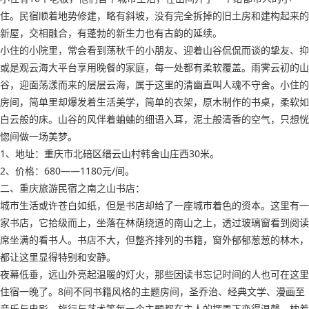
住。民宿顺着地势修建，略有斜坡，没有完全拆掉的旧土房和建构起来的
新屋，交相融合，有蓬勃的新生力也有古韵的延续。
小住的小院里，常会看到荡秋千的小朋友、迎着山谷侃侃而谈的挚友、抑
或是观云海大平台享用晚餐的家庭，每一处都有柔软覆盖。雨霁云初的山
谷，迎面荡漾而来的层层云海，属于这里的清幽直叫人魂不守舍。小住的
房间，简单里却爆发着生活美学，简单的衣架，原木制作的书桌，柔软如
白云般的床。山谷的风伴着蛐蛐的细语入耳，泥土般清香的空气，只想恍
惚间做一场美梦。
1、地址：重庆市北碚区缙云山村韩舍山庄西30米。
2、价格：680——1180元/间。
二、重庆旅游民宿之南之山书店：
城市生活或许苍白如纸，但是书店却给了一座城市着色的资本。这里有一
家书店，它拾级而上，坐落在林荫绕道的南山之上，透过玻璃窗看到阅读
席坐满的看书人。书店不大，但整齐排列的书籍，窗外郁郁葱葱的林木，
都让这里显得特别和安静。
夜幕低垂，远山外亮起温暖的灯火，那些因读书忘记时间的人也可在这里
住宿一晚了。8间不同书籍风格的主题房间，圣乔治、经典文学、漫画至
音乐与电影、旅行与艺术等每一个主题都在主人的摆弄下变得温馨，枕着