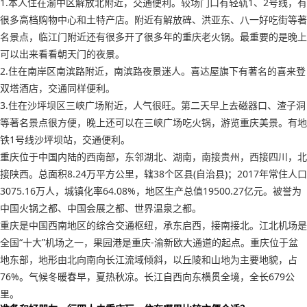
1.本人住在渝中区解放北附近，交通便利。较场门口有轻轨1、2号线，有
很多高档购物中心和土特产店。附近有解放碑、洪亚东、八一好吃街等著
名景点，临江门附近还有很多开了很多年的重庆老火锅。最重要的是晚上
可以出来看看朝天门的夜景。
2.住在南岸区南滨路附近，南滨路夜景迷人。喜达屋旗下有著名的喜来登
双塔酒店，交通同样便利。
3.住在沙坪坝区三峡广场附近，人气很旺。第二天早上去磁器口、渣子洞
等著名景点很方便，晚上还可以在三峡广场吃火锅，游览重庆美景。有地
铁1号线沙坪坝站，交通便利。
重庆位于中国内陆的西南部，东邻湖北、湖南，南接贵州，西接四川，北
接陕西。总面积8.24万平方公里，辖38个区县(自治县)；2017年常住人口
3075.16万人，城镇化率64.08%，地区生产总值19500.27亿元。被誉为
中国火锅之都、中国会展之都、世界温泉之都。
重庆是中国西南地区的综合交通枢纽，承东启西，接南接北。江北机场是
全国“十大”机场之一，果园港是重庆-渝新欧大通道的起点。重庆位于盆
地东部，地形由北向南向长江流域倾斜，以丘陵和山地为主要地貌，占
76%。气候冬暖春早，夏热秋凉。长江自西向东横贯全境，全长679公
里。