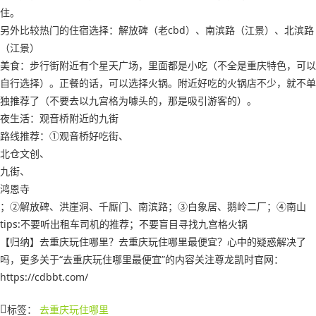
住。
另外比较热门的住宿选择：解放碑（老cbd）、南滨路（江景）、北滨路
（江景）
美食：步行街附近有个星天广场，里面都是小吃（不全是重庆特色，可以
自行选择）。正餐的话，可以选择火锅。附近好吃的火锅店不少，就不单
独推荐了（不要去以九宫格为噱头的，那是吸引游客的）。
夜生活：观音桥附近的九街
路线推荐：①观音桥好吃街、
北仓文创、
九街、
鸿恩寺
；②解放碑、洪崖洞、千厮门、南滨路；③白象居、鹅岭二厂；④南山
tips:不要听出租车司机的推荐；不要盲目寻找九宫格火锅
【归纳】去重庆玩住哪里？去重庆玩住哪里最便宜？心中的疑惑解决了
吗，更多关于“去重庆玩住哪里最便宜”的内容关注尊龙凯时官网：
https://cdbbt.com/
标签：
去重庆玩住哪里