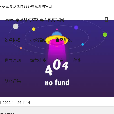
去重庆玩住哪里-www.尊龙凯时888
www.尊龙凯时888-尊龙凯时官网
www.尊龙凯时888-尊龙凯时官网
包含"去重庆玩住哪里"标签的文章
www.尊龙凯时888-尊龙凯时官网
景点排名
小众路线
自然风景
世界奇观
露营徒步
汽车
杂谈
线路合集
2022-11-26
114