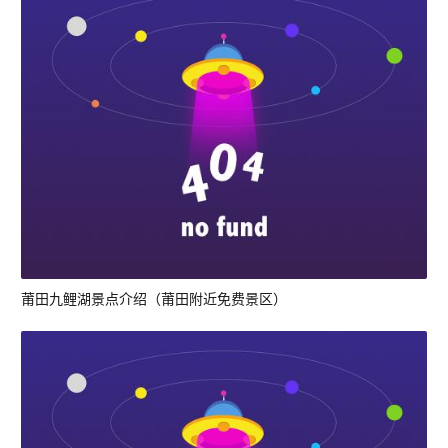
莆田九鲤湖景点介绍（莆田附近免费景区）