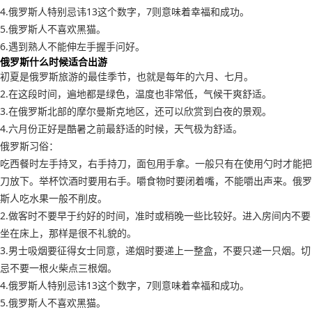
4.俄罗斯人特别忌讳13这个数字，7则意味着幸福和成功。
5.俄罗斯人不喜欢黑猫。
6.遇到熟人不能伸左手握手问好。
俄罗斯什么时候适合出游
初夏是俄罗斯旅游的最佳季节，也就是每年的六月、七月。
2.在这段时间，遍地都是绿色，温度也非常低，气候干爽舒适。
3.在俄罗斯北部的摩尔曼斯克地区，还可以欣赏到白夜的景观。
4.六月份正好是酷暑之前最舒适的时候，天气极为舒适。
俄罗斯习俗：
吃西餐时左手持叉，右手持刀，面包用手拿。一般只有在使用勺时才能把
刀放下。举杯饮酒时要用右手。嚼食物时要闭着嘴，不能嚼出声来。俄罗
斯人吃水果一般不削皮。
2.做客时不要早于约好的时间，准时或稍晚一些比较好。进入房间内不要
坐在床上，那样是很不礼貌的。
3.男士吸烟要征得女士同意，递烟时要递上一整盒，不要只递一只烟。切
忌不要一根火柴点三根烟。
4.俄罗斯人特别忌讳13这个数字，7则意味着幸福和成功。
5.俄罗斯人不喜欢黑猫。