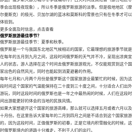
季会出现极夜现象），所以冬季是俄罗斯旅游的淡季。但是极地地区（摩
尔曼斯克）的极光、贝加尔湖的蓝冰和莫斯科的雪景也只有在冬季才可以
体验到。
更多全面及时信息，点击查看
俄罗斯旅游最佳季节？
俄罗斯旅游最佳季节：夏季和秋季。
俄罗斯是一个与我国东北地区气候相近的国家，它最理想的旅游季节就是
在每年的五月到九月之间，这段时间俄罗斯的天气并不冷，呈现出凉爽宜
人的状态，游人选择在这个时间去俄罗斯旅游观光，不仅能观赏到这个国
家出色的自然风光，同时也能起到消夏避暑的作用。
每年七月和八月两个月份是俄罗斯这个国家旅游业最繁忙的时候，因为这
段时间这个国家的气温能保持在二十度到三十度之间，十分适合人们出外
游玩，同时这段时间的俄罗斯也是一年之中最热闹的时候，人们在这段时
间出游能更好的体会的当地的民族风情。
如果大家想避开这个国家的旅游高峰，那么就可以选择五月或者六月以及
十月份。在这里告诉大家每年的二月到四月之间是不适合到这个国家旅游
的，因为这段时间，正值俄罗斯的初春，正是它境内积雪融化的时候，这
时俄罗斯境内的道路十分难走，不利于人们的出行。