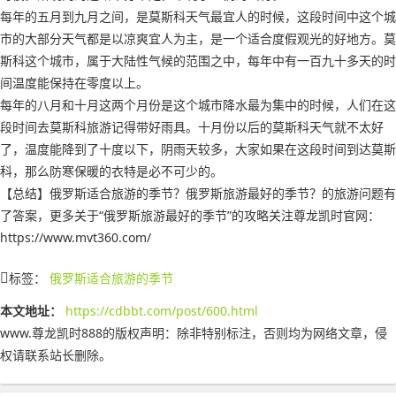
每年的五月到九月之间，是莫斯科天气最宜人的时候，这段时间中这个城
市的大部分天气都是以凉爽宜人为主，是一个适合度假观光的好地方。莫
斯科这个城市，属于大陆性气候的范围之中，每年中有一百九十多天的时
间温度能保持在零度以上。
每年的八月和十月这两个月份是这个城市降水最为集中的时候，人们在这
段时间去莫斯科旅游记得带好雨具。十月份以后的莫斯科天气就不太好
了，温度能降到了十度以下，阴雨天较多，大家如果在这段时间到达莫斯
科，那么防寒保暖的衣特是必不可少的。
【总结】俄罗斯适合旅游的季节？俄罗斯旅游最好的季节？的旅游问题有
了答案，更多关于“俄罗斯旅游最好的季节”的攻略关注尊龙凯时官网：
https://www.mvt360.com/
标签：
俄罗斯适合旅游的季节
本文地址：
https://cdbbt.com/post/600.html
www.尊龙凯时888的版权声明：
除非特别标注，否则均为网络文章，侵
权请联系站长删除。