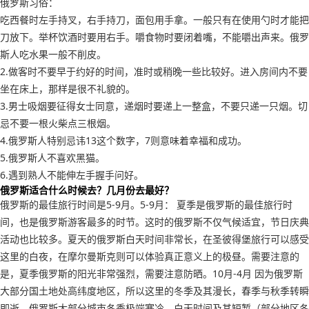
俄罗斯习俗：
吃西餐时左手持叉，右手持刀，面包用手拿。一般只有在使用勺时才能把
刀放下。举杯饮酒时要用右手。嚼食物时要闭着嘴，不能嚼出声来。俄罗
斯人吃水果一般不削皮。
2.做客时不要早于约好的时间，准时或稍晚一些比较好。进入房间内不要
坐在床上，那样是很不礼貌的。
3.男士吸烟要征得女士同意，递烟时要递上一整盒，不要只递一只烟。切
忌不要一根火柴点三根烟。
4.俄罗斯人特别忌讳13这个数字，7则意味着幸福和成功。
5.俄罗斯人不喜欢黑猫。
6.遇到熟人不能伸左手握手问好。
俄罗斯适合什么时候去？几月份去最好？
俄罗斯的最佳旅行时间是5-9月。5-9月： 夏季是俄罗斯的最佳旅行时
间，也是俄罗斯游客最多的时节。这时的俄罗斯不仅气候适宜，节日庆典
活动也比较多。夏天的俄罗斯白天时间非常长，在圣彼得堡旅行可以感受
这里的白夜，在摩尔曼斯克则可以体验真正意义上的极昼。需要注意的
是，夏季俄罗斯的阳光非常强烈，需要注意防晒。10月-4月 因为俄罗斯
大部分国土地处高纬度地区，所以这里的冬季及其漫长，春季与秋季转瞬
即逝。俄罗斯大部分城市冬季极端寒冷，白天时间及其短暂（部分地区冬