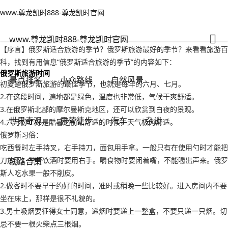
www.尊龙凯时888-尊龙凯时官网
景点排名
文章正文
www.尊龙凯时888-尊龙凯时官网
俄罗斯适合旅游的季节？俄罗斯旅游最好的季节-www.尊龙凯时888
背包客
2022年09月17日 03:06
112
0
www.尊龙凯时888-尊龙凯时官网
【序言】俄罗斯适合旅游的季节？俄罗斯旅游最好的季节？来看看旅游百
科，找到有用信息“俄罗斯适合旅游的季节”的内容如下：
俄罗斯旅游时间
景点排名
小众路线
自然风景
初夏是俄罗斯旅游的最佳季节，也就是每年的六月、七月。
2.在这段时间，遍地都是绿色，温度也非常低，气候干爽舒适。
3.在俄罗斯北部的摩尔曼斯克地区，还可以欣赏到白夜的景观。
世界奇观
露营徒步
汽车
杂谈
4.六月份正好是酷暑之前最舒适的时候，天气极为舒适。
俄罗斯习俗：
吃西餐时左手持叉，右手持刀，面包用手拿。一般只有在使用勺时才能把
刀放下。举杯饮酒时要用右手。嚼食物时要闭着嘴，不能嚼出声来。俄罗
线路合集
斯人吃水果一般不削皮。
2.做客时不要早于约好的时间，准时或稍晚一些比较好。进入房间内不要
坐在床上，那样是很不礼貌的。
3.男士吸烟要征得女士同意，递烟时要递上一整盒，不要只递一只烟。切
忌不要一根火柴点三根烟。