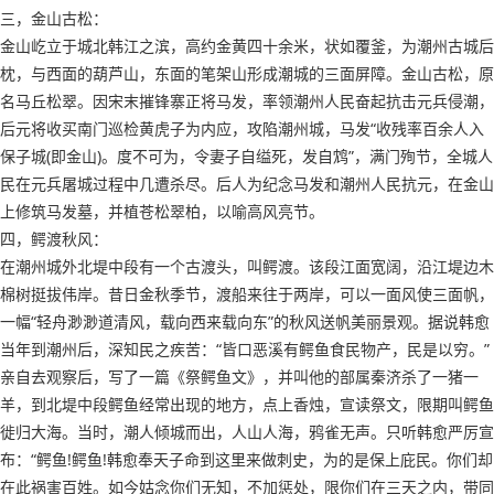
三，金山古松：
金山屹立于城北韩江之滨，高约金黄四十余米，状如覆釜，为潮州古城后
枕，与西面的葫芦山，东面的笔架山形成潮城的三面屏障。金山古松，原
名马丘松翠。因宋末摧锋寨正将马发，率领潮州人民奋起抗击元兵侵潮，
后元将收买南门巡检黄虎子为内应，攻陷潮州城，马发“收残率百余人入
保子城(即金山)。度不可为，令妻子自缢死，发自鸩”，满门殉节，全城人
民在元兵屠城过程中几遭杀尽。后人为纪念马发和潮州人民抗元，在金山
上修筑马发墓，并植苍松翠柏，以喻高风亮节。
四，鳄渡秋风：
在潮州城外北堤中段有一个古渡头，叫鳄渡。该段江面宽阔，沿江堤边木
棉树挺拔伟岸。昔日金秋季节，渡船来往于两岸，可以一面风使三面帆，
一幅“轻舟渺渺道清风，载向西来载向东”的秋风送帆美丽景观。据说韩愈
当年到潮州后，深知民之疾苦：“皆口恶溪有鳄鱼食民物产，民是以穷。”
亲自去观察后，写了一篇《祭鳄鱼文》，并叫他的部属秦济杀了一猪一
羊，到北堤中段鳄鱼经常出现的地方，点上香烛，宣读祭文，限期叫鳄鱼
徙归大海。当时，潮人倾城而出，人山人海，鸦雀无声。只听韩愈严厉宣
布：“鳄鱼!鳄鱼!韩愈奉天子命到这里来做刺史，为的是保上庇民。你们却
在此祸害百姓。如今姑念你们无知，不加惩处，限你们在三天之内，带同