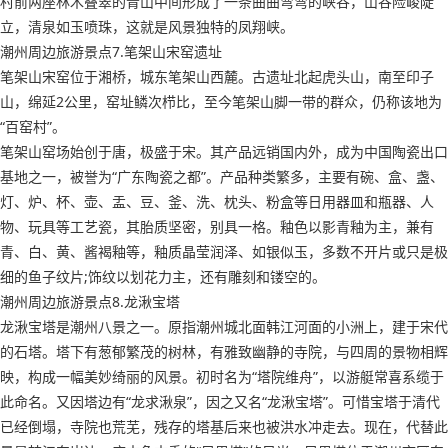
村前两座林木叠翠的青山中间形成了一条曲曲弯弯的峡谷，山谷险峻陡
立，清泉如玉喷珠，这就是风景独特的凤翔峡。
潮州周边旅游景点7.笔架山宋窑遗址
笔架山宋窑位于湘桥，城东笔架山西麓。古遗址北起虎头山，南至印子
山，绵延2公里，窑址鳞次栉比，至今笔架山脚一带的群众，仍称该地为
“百窑村”。
笔架山窑场始创于唐，极盛于宋。其产品远销国内外，成为中国陶瓷出口
基地之一，被誉为“广东陶瓷之都”。产品种类繁多，主要有碗、盒、盏、
灯、炉、杯、壶、盂、豆、釜、洗、枕头、粉盒等日用器皿和瓶器、人
物、玩具等工艺瓷，其胎质坚密，别具一格。釉色以影青釉为主，兼有
青、白、黄、酱褐釉等，釉质晶莹润泽、如银似玉，多数不开片或只是极
细的鱼子纹片;饰纹以划花力主，还有雕刻和镂空的。
潮州周边旅游景点8.龙湫宝塔
龙湫宝塔是潮州八景之一。原指潮州城北面韩江河面的小洲上，建于宋代
的石塔。塔下有葱郁繁茂的树林，有雅致幽静的寺院，与四周的景物相辉
映，构成一幅美妙绮丽的风景。初时名为“塔院维舟”，以游艇常喜系缆于
此命名。又因塔边有“龙求湫泉”，因之又名“龙湫宝塔”。可惜宝塔于清代
已经倒塌，寺院也荒芜，残存的塔基后来也被洪水冲走去。现在，代替此