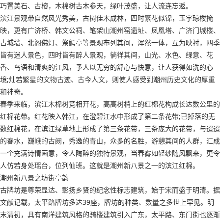
巧置美石、古榕，木棉树古木参天，绿叶茂盛，让人流连忘返。
滨江景观带自然风光秀美，古树佳木成林，四时繁花似锦，玉宇琼楼掩
映，更有广济桥、韩文公祠、笔架山潮州窑遗址、凤凰塔、广济门城楼、
古城墙、北阁佛灯、祭鳄亭等景观布列其间，浑然一体，互为映衬，四季
皆有迷人景色，四时皆有醉人景观，徜徉其间，山光、水色、绿意、花
香、鸟语和清爽的江风，予人以无穷的舒心与快意，让人获得如洗的心
境;灿若繁星的文物古迹、古今人文，则使人感受到潮州历史文化的厚重
和神奇。
春季来临，滨江木棉树竞相开花，高高树梢上的红棉花构成长达数公里的
红棉花带。红花映入韩江，在澄碧江水中形成了第二条花带;已掉落的无
数红棉花，在滨江绿草地上形成了第三条花带，三条庞大的花带，与迢迢
的春水，巍峨的古阙，秀逸的青山，众多的名胜，游憩其间的人群，汇成
一个充满诗情画意，令人陶醉的独特景观，当春雾如轻纱随风飘来，更令
人仿若身处瑶台，位列仙班。这就是潮州新八景之一的滨江红棉。
潮州新八景之坊街亭韵
古牌坊是尊荣显达、彰扬乡贤的纪念性标志建筑，始于宋而盛于明清。据
文献记载，太平路牌坊多达39座，牌坊的种类、数量之多世上罕见。明
末清初，具有南洋建筑风格的骑楼建筑引入广东，太平路、东门街也逐渐