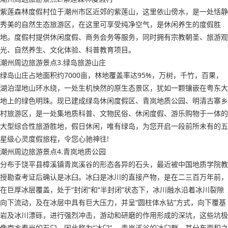
紫莲森林度假村位于潮州市区近郊的紫莲山，这里依山傍水，是一处恬静
秀美的自然生态旅游区，在这里可享受纯净空气，是休闲养生的度假胜
地。度假村提供休闲度假、商务会务等服务，同时拥有宗教朝圣、旅游观
光、自然养生、文化体验、科普教育项目。
潮州周边旅游景点3.绿岛旅游山庄
绿岛山庄占地面积约7000亩，林地覆盖率达95%，万树，千竹，百果，
湖泊湿地山环水绕，一处生机怏然的原生态景区，犹如一颗镶嵌在粤东大
地上的绿色明珠。现已建成绿岛休闲度假区、青岚地质公园、明清古寨乡
村旅游区，是一处集地质科普、文物民俗、休闲度假、游乐购物于一体的
大型综合性旅游胜地，假日休闲，唯有绿岛，为您开启一段前所未有的五
星级心灵度假旅程，令您心驰神往!
潮州周边旅游景点4.青岚地质公园
分布于饶平县樟溪镇青岚溪谷的形态各异的石头，最近被中国地质学院教
授勘查考证后确认是冰臼。冰臼是冰川的直接产物，是在二三百万年前，
在巨厚冰层覆盖，处于“封闭”和“半封闭”状态下，冰川融水沿着冰川裂隙
向下流动，及在冰层中具有巨大压力，并呈“圆柱体水钻”方式，向下覆基
岩及冰川漂砾，进行强烈冲击，游动和研磨的作用形成的深坑，这些坑极
像南方春米的石臼，因此称为“冰臼”。 青岚溪谷的冰臼群，其分布面积之