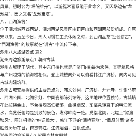
风景。初时名为“塔院维舟”，以游艇常喜系缆于此命名。又因塔边有“龙
湫泉”，因之又名“龙湫宝塔”。
八，西湖渔筏：
位于潮州城西郊西湖，潮州西湖风景区由葫芦山和西湖两部份组成。自唐
宋以来，直至今日，潮人习惯在工余休闲之时，到西湖品茶“扯谈讲古”，
“西湖渔筏” 的故事就在“讲古” 中流传下来。
潮州八大旅游景点 篇2
潮州周边旅游景点1.潮州古城
潮州古城建于明代，其中东门楼也就是广济门(楼)最为宏伟，其建筑风格
与广州越秀的镇海楼相似，登上城楼向外可以俯看韩江广济桥，向内可见
古城内建筑群。
潮州古城套票提供的主要景点为：韩文公祠、广济桥、开元寺、许驸马府
、西湖公园、北阁佛灯、中国瓷都陈列馆等。这里地理位置独特，古城墙
在此揽绕金山，亭台楼阁高低错落，曲径幽深，东临急转直下的韩江流
水，高览低俯均是别致的景色，堪称岭南一绝。凳临北阁，北堤上“鳄渡
秋风”，隔江相望的“韩词橡木”，韩江下游的“湘桥春涨”，“凤凰时雨”诸多
胜景历历在目，俯览韩江，江流滔滔，白帆点点。
潮州周边旅游景点2.紫莲森林度假村