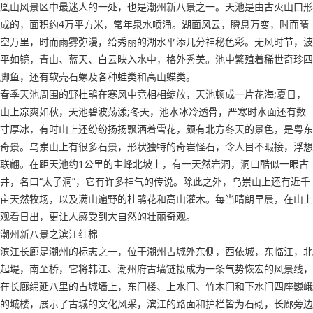
凰山风景区中最迷人的一处，也是潮州新八景之一。天池是由古火山口形
成的，面积约4万平方米，常年泉水喷涌。湖面风云，瞬息万变，时而晴
空万里，时而雨雾弥漫，给秀丽的湖水平添几分神秘色彩。无风时节，波
平如镜，青山、蓝天、白云映入水中，格外秀美。池中繁殖着稀世奇珍四
脚鱼，还有软壳石螺及各种蛙类和高山蝶类。
春季天池周围的野杜鹃在寒风中竞相相绽放，天池顿成一片花海;夏日，
山上凉爽如秋，天池碧波荡漾;冬天，池水冰冷透骨，严寒时水面还有数
寸厚冰，有时山上还纷纷扬扬飘洒着雪花，颇有北方冬天的景色，是粤东
奇景。乌岽山上有很多石景，形状独特的奇岩怪石，令人目不暇接，浮想
联翩。在距天池约1公里的主峰北坡上，有一天然岩洞，洞口酷似一眼古
井，名曰“太子洞”，它有许多神气的传说。除此之外，乌岽山上还有近千
亩天然牧场，以及满山遍野的杜鹃花和高山灌木。每当晴朗早晨，在山上
观看日出，更让人感受到大自然的壮丽奇观。
潮州新八景之滨江红棉
滨江长廊是潮州的标志之一，位于潮州古城外东侧，西依城，东临江，北
起堤，南至桥，它将韩江、潮州府古墙链接成为一条气势恢宏的风景线，
在长廊绵延八里的古城墙上，东门楼、上水门、竹木门和下水门四座巍峨
的城楼，展示了古城的文化风采，滨江的路面和护栏皆为石砌，长廊旁边