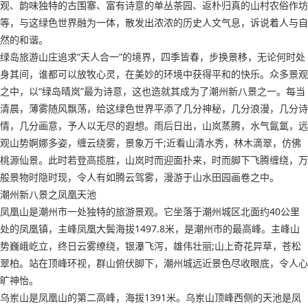
观、韵味独特的古围寨、富有诗意的单丛茶园、返朴归真的山村农俗作坊
等，与这绿色世界融为一体，散发出浓浓的历史人文气息，诉说着人与自
然的和谐。
绿岛旅游山庄追求“天人合一”的境界，四季皆春，步换景移，无论何时处
身其间，谁都可以放牧心灵，在美妙的环境中获得平和的快乐。众多景观
之中，以“绿岛晴岚”最为诗意，这也造就其成为了潮州新八景之一。每当
清晨，薄雾随风飘荡，给这绿色世界平添了几分神秘，几分浪漫，几分诗
情，几分画意，予人以无尽的遐想。雨后日出，山岚蒸腾，水气氤氲，远
观山势婀娜多姿，缠云绕雾，景象万千;近看山清水秀，林木滴翠，仿佛
桃源仙景。此时若登高揽胜，山岚时而迎面扑来，时而脚下飞腾缠绕，万
般景物时隐时现，令人有如腾云驾雾，漫游于山水田园画卷之中。
潮州新八景之凤凰天池
凤凰山是潮州市一处独特的旅游景观。它坐落于潮州城区北面约40公里
处的凤凰镇，主峰凤凰大鬓海拔1497.8米，是潮州市的最高峰。主峰山
势巍峨屹立，终日云雾缭绕，银瀑飞泻，雄伟壮丽;山上奇花异草，苍松
翠柏。站在顶峰环视，群山俯伏脚下，潮州城远近景色尽收眼底，令人心
旷神怡。
乌岽山是凤凰山的第二高峰，海拔1391米。乌岽山顶峰西侧的天池是凤