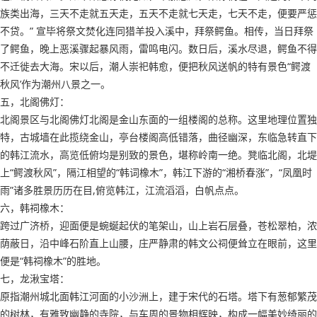
族类出海，三天不走就五天走，五天不走就七天走，七天不走，便要严惩
不贷。” 宣毕将祭文焚化连同猎羊投入溪中，拜祭鳄鱼。相传，当日拜祭
了鳄鱼，晚上恶溪骤起暴风雨，雷鸣电闪。数日后，溪水尽退，鳄鱼不得
不迁徙去大海。宋以后，潮人崇祀韩愈，便把秋风送帆的特有景色“鳄渡
秋风’作为潮州八景之一。
五，北阁佛灯：
北阁景区与北阁佛灯北阁是金山东面的一组楼阁的总称。这里地理位置独
特，古城墙在此揽绕金山，亭台楼阁高低错落，曲径幽深，东临急转直下
的韩江流水，高览低俯均是别致的景色，堪称岭南一绝。凳临北阁，北堤
上“鳄渡秋风”，隔江相望的“韩词橡木”，韩江下游的“湘桥春涨”，“凤凰时
雨”诸多胜景历历在目,俯览韩江，江流滔滔，白帆点点。
六，韩祠橡木：
跨过广济桥，迎面便是蜿蜒起伏的笔架山，山上岩石层叠，苍松翠柏，浓
荫蔽日，沿中峰石阶直上山腰，庄严静肃的韩文公祠便耸立在眼前，这里
便是“韩祠橡木”的胜地。
七，龙湫宝塔：
原指潮州城北面韩江河面的小沙洲上，建于宋代的石塔。塔下有葱郁繁茂
的树林，有雅致幽静的寺院，与车周的景物相辉映，构成一幅美妙绮丽的