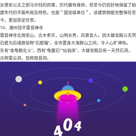
女德安公主之驸马许钰的府第，历代屡有维修，但至今仍较好地保留了始
建年代的平面布局及特色，也是＂国宝级单位＂。该建筑物能完整保存至
今，更加弥足珍贵。
10、潮州饶平雷音禅寺
雷音禅寺北倚崇山，古木参天，山明水秀，风景宜人。因大雄宝殿以天然
石壁为后墙故俗称“石壁庵”，全寺置身大海群山之间，令人心旷神怡。
东有“金龟朝北斗”，西有“龟鳖石”“仙翁床”，大雄宝殿后有一天然石洞，
古称雷云洞，现称观音洞。