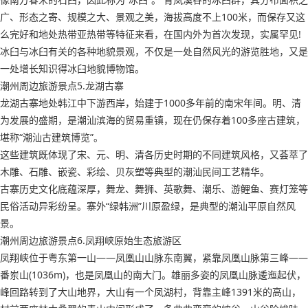
广、形态之寄、规模之大、景观之美，海拔高度不上100米，而保存又这
么完好和地处热带亚热带等特征来看，在国内外为首次发现，实属罕见!
冰臼与冰臼有关的各种地貌景观，不仅是一处自然风光的游览胜地，又是
一处增长知识得冰臼地貌博物馆。
潮州周边旅游景点5.龙湖古寨
龙湖古寨地处韩江中下游西岸，始建于1000多年前的南宋年间。明、清
为发展的盛期，是潮汕滨海的贸易重镇，现在仍保存着100多座古建筑，
堪称“潮汕古建筑博览”。
这些建筑既体现了宋、元、明、清各历史时期的不同建筑风格，又荟萃了
木雕、石雕、嵌瓷、彩绘、贝灰塑等典型的潮汕民间工艺精华。
古寨历史文化底蕴深厚，舞龙、舞狮、英歌舞、潮乐、游鲤鱼、赛灯笼等
民俗活动异彩纷呈。寨外“绿韩洲”川原盈绿，是典型的潮汕平原自然风
景。
潮州周边旅游景点6.凤翔峡原始生态旅游区
凤翔峡位于粤东第一山——凤凰山山脉东南翼，紧靠凤凰山脉第三峰——
番岽山(1036m)，也是凤凰山的南大门。雄丽多姿的凤凰山脉逶迤起伏，
峰回路转到了大山地界，大山有一个凤湖村，背靠主峰1391米的高山，