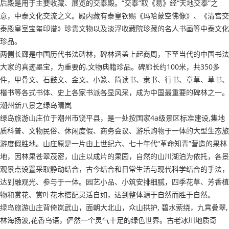
后殿是用于主要收藏、展览的交泰殿。“交泰”取《易》经“天地交泰”之
意，中泰文化交流之义。殿内藏有泰皇钦赐《玛哈蒙空佛像》、《清宫交
泰殿皇室宝玺印谱》珍贵文物以及淡浮收藏院珍藏的名人书画等中泰文化
珍品。
两侧长廊是中国历代书法碑林，碑林涵盖上起商周，下至当代的中国书法
大家的真迹墨宝，为重要的.文物典籍珍品。碑廊长约100米，共350多
件，甲骨文、石鼓文、金文、小篆、简读书、隶书、行书、章草、草书、
楷书等各式书体、史上各家书派各显风采，成为中国最重要的碑林之一。
潮州新八景之绿岛晴岚
绿岛旅游山庄位于潮州市饶平县，是一处按国家4a级景区标准建设,集地
质科普、文物民俗、休闲度假、商务会议、游乐购物于一体的大型生态旅
游度假胜地。山庄原是一片由上世纪六、七十年代“革命知青”营造的果林
地，因林果苍翠茂密，山庄以成片的果园，自然的山川湖泊为依托，各景
观景点设置采取静动结合，古今结合和日常生活与现代科学结合的手法，
达到融观光、参与于一体。园艺小品、小筑安排细腻，四季花草、芳香植
物和赏花、赏叶花木搭配灵活自如，达到整体源于自然而胜于自然。
绿岛旅游山庄背倚岚武山，面朝大北山，众山拱护, 碧水萦绕，九霄叠翠,
林海扬波,花香鸟语，俨然一个灵气十足的绿色世界。古老冰川地质奇