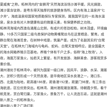
夏威夷”之称。柘林湾内的“金狮湾”天然海滨浴场沙滩平缓，风光旖旎，
滩沙富含钛铁，是粤东得天独厚的旅游健身场所。区内有海上温泉井“七
夕井”，海底温泉经国家地质勘探队专家探测，属我国罕见的一处海水温
泉，泉水含有对人体健康有益的微量元素，有保健养颜之功效。
柘林湾海域内西澳岛涌尾山北侧，有成片的苍劲松柏，树木茂盛，环境幽
静，10多万只国家二级鸟类保护动物黄嘴鹭丝鸟在这里栖息、繁育。成
群白鹭在海滩觅食，在树林中戏耍，筑巢产蛋，成为了名副其实的“白鹭
天堂”。在柘林大门海域内与龟屿、蛇屿、白鹭天堂相呼应，是全国最大
的海水网箱养殖示范基地，养殖个体有千户之多，俗称“海上牧场”。入
夜，海面万家渔火，灿若天上繁星，有开发旅游、海鲜美食、游客观赏多
重价值。
潮州港处于柘林湾中，被列为国家一级口岸，因风平、浪静、水深、潮差
大、淤积少而形成一个天然良港，是华南地区深水良港之一，港口东、
西、北面为陆地，距高雄186里，距香港192里，距厦门98里，有三条出
海航道，区位优势突出。柘林湾、潮州港观潮涨潮落，待朝霞夕照，看千
帆竞发，赏白鹭归巢，万家渔火，景象万千，让人流连忘返，这就是潮州
新八景之一的柘林渔火。
潮州新八景之广场灯影