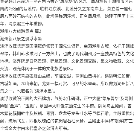
景是韩江东岸边一座古色古香的“凤凰塔”的风光。凤凰塔位于潮州市区东
南约2公里的涸溪村，临韩江东溪、北溪分叉之东南岸上，耸立着一座七
层八面砖石结构的古塔，此塔俗称涸溪塔，正名凤凰塔。始建于明历十三
年，清康熙三十年重修。
潮州八大旅游景点 篇3
潮州新八景之淡浮水墨
淡浮收藏院是泰国潮籍侨领郭丰源先生倡建，坐落潮州古城，依托于砚峰
翠绿，韩山韩水滋润了一方热土，也成了现代潮州另一座独具特色的文化
地标。淡浮院是自然景观、建筑景观、文化景观交融，集文物收藏、文化
交流、观光休闲于一体的文化旅游景区。
淡浮收藏院背靠砚峰山主峰，前临夏湖，两侧山峦拱护。远眺韩江如带，
古城如画，众山来朝，尤如一幅可赏、可品的水墨画。所以做为潮州新八
景之一，也取名为“淡浮水墨”。
淡浮收藏院正面的大石牌坊，气势宏伟磅礴，正中大匾“粤东菁华”及两侧
匾额“金声”、“玉振”，是国学大师饶宗颐先生的手迹。牌坊与主殿间，吉
木繁花簇拥鉎牛及麒麟、青狮、盘龙等龙头吐水等巨幅石雕，主殿重檐出
阁，琉璃飞瓦，四根玫瑰红的花岗岩石柱高耸。主殿正中匾碑“淡浮院”三
个馏金大字由末代皇帝之弟溥杰所书。