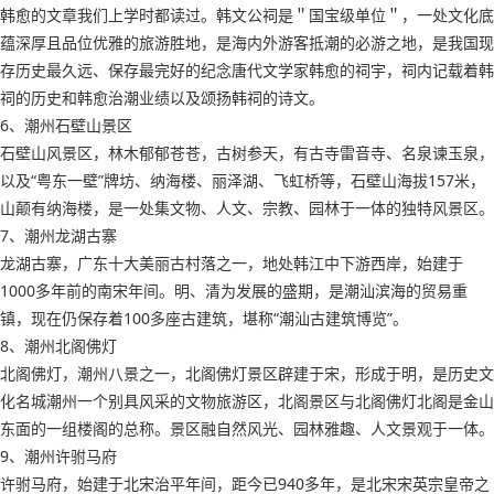
韩愈的文章我们上学时都读过。韩文公祠是＂国宝级单位＂，一处文化底
蕴深厚且品位优雅的旅游胜地，是海内外游客抵潮的必游之地，是我国现
存历史最久远、保存最完好的纪念唐代文学家韩愈的祠宇，祠内记载着韩
祠的历史和韩愈治潮业绩以及颂扬韩祠的诗文。
6、潮州石壁山景区
石壁山风景区，林木郁郁苍苍，古树参天，有古寺雷音寺、名泉谏玉泉，
以及“粤东一壁”牌坊、纳海楼、丽泽湖、飞虹桥等，石壁山海拔157米，
山颠有纳海楼，是一处集文物、人文、宗教、园林于一体的独特风景区。
7、潮州龙湖古寨
龙湖古寨，广东十大美丽古村落之一，地处韩江中下游西岸，始建于
1000多年前的南宋年间。明、清为发展的盛期，是潮汕滨海的贸易重
镇，现在仍保存着100多座古建筑，堪称“潮汕古建筑博览”。
8、潮州北阁佛灯
北阁佛灯，潮州八景之一，北阁佛灯景区辟建于宋，形成于明，是历史文
化名城潮州一个别具风采的文物旅游区，北阁景区与北阁佛灯北阁是金山
东面的一组楼阁的总称。景区融自然风光、园林雅趣、人文景观于一体。
9、潮州许驸马府
许驸马府，始建于北宋治平年间，距今已940多年，是北宋宋英宗皇帝之