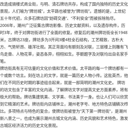
改造成骑楼式商业街，与明、清石牌坊共存，构成了国内独特的历史文化
景观，人们喻为“牌坊城”，太平路也被誉为“牌坊街”。遗憾的是，上世纪
五十年代初，众多石牌坊因“妨碍交通”、“不利安全”而被拆除殆尽。
2006年，潮州广泛征集古牌坊影像、历史文献资料，以及遗存构件，历
时3年，终于对牌坊街进行了全面的修复。修复后的潮州牌坊街全长1948
米，古牌坊23座，牌坊多为3开间3楼4柱全石结构，工艺精致、古朴大
方、气势轩昂、雄浑壮观。其正背面均有额刻及对联，三层楼上则雕有飞
鸟走兽、人物花草，姿态各异，栩栩如生。亭额题字及对联均出自名家手
笔。
牌坊街具有无可估量的文化价值和艺术价值。太平路的每一个牌坊都有一
个或数个坊主。刻在坊上的文字，就是一篇历史人物小传。这批英杰，他
们在不同历史时期的事迹组合起来，就是一部简明的潮州文化史。 牌坊
的坊文包含了丰富的文化内涵，了解牌坊文字对提高文史方面素养，将有
极大的帮助。牌坊集建筑美、文学美、书法美于一身。也让人们可以欣赏
到它精湛的艺术。牌坊街内店铺林立，潮州老字号、地方特色店铺鳞次栉
比。多项特点与特色的复合，使牌坊街被誉为“天下第一牌坊街”，是潮州
新八景之一，也成为展示潮州古城文化内涵、历史风貌和艺术特色，激发
古城区经济活力的历史文化景观。