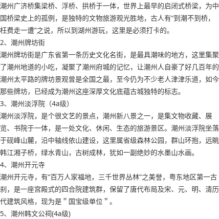
潮州广济桥集梁桥、浮桥、拱桥于一体，世界上最早的启闭式桥梁，为中
国桥梁史上的孤例，是独特的文物旅游观光胜地，古人有“到潮不到桥，
枉费走一遭”之说，所以到湖州游玩，这里是必须打卡的。
2、潮州牌坊街
潮州牌坊街是广东省第一条历史文化名街，是最具潮味的地方，这里集聚
了潮州地道的小吃，凝聚了潮州府城的记忆，让潮州人自豪了好几百年的
潮州太平路的牌坊景观曾是全国之最，至今仍为不少老人津津乐道，如今
那些牌坊，已经成为潮州这座深厚文化底蕴古城独特的标志。
3、潮州淡浮院（4a级）
潮州淡浮院，是个很文艺的景点，潮州新八景之一，是集文物收藏、展
览、书院于一体，是一处文化、休闲、生态的旅游景区。潮州淡浮院坐落
于砚峰山麓，沿中轴线依山建设，这里属省级森林公园，群山环抱，远眺
韩江湘子桥，绿水青山，古树成林，犹如一副绝妙的水墨山水画。
4、潮州开元寺
潮州开元寺，有“百万人家福地，三千世界丛林”之美誉，粤东地区第一古
刹，是一座宫殿式的四合院建筑群，保留了唐代布局及宋、元、明、清历
代建筑风格，现为是＂国宝级单位＂。
5、潮州韩文公祠(4a级)