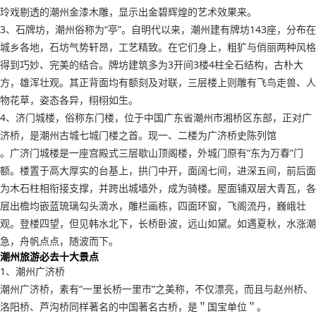
玲戏剔透的潮州金漆木雕，显示出金碧辉煌的艺术效果来。
3、石牌坊，潮州俗称为“亭”。自明代以来，潮州建有牌坊143座，分布在
城乡各地，石坊气势轩昂，工艺精致。在它们身上，粗犷与俏丽两种风格
得到巧妙、完美的结合。牌坊建筑多为3开间3楼4柱全石结构，古朴大
方，雄浑壮观。其正背面均有额刻及对联，三层楼上则雕有飞鸟走兽、人
物花草，姿态各异，栩栩如生。
4、济门城楼，俗称东门楼，位于中国广东省潮州市湘桥区东部，正对广
济桥，是潮州古城七城门楼之首。现一、二楼为广济桥史陈列馆
。广济门城楼是一座宫殿式三层歇山顶阁楼，外城门原有“东为万春”门
额。楼置于高大厚实的台基上，拱门中开，面阔七间，进深五间，前后面
为木石柱相衔接支撑，并跨出城墙外，成为骑楼。屋面铺双层大青瓦，各
层出檐均嵌蓝琉璃勾头滴水，雕栏画栋，四面环窗，飞阁流丹，巍峨壮
观。登楼四望，但见韩水北下，长桥卧波，远山如黛。如遇夏秋，水涨潮
急，舟帆点点，随波而下。
潮州旅游必去十大景点
1、潮州广济桥
潮州广济桥，素有“一里长桥一里市”之美称，不仅漂亮，而且与赵州桥、
洛阳桥、芦沟桥同样著名的中国著名古桥，是＂国宝单位＂。