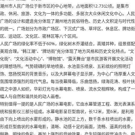
潮州市人民广场位于新市区的中心地带，占地面积12.73公顷。是集市
政、休闲、旅游、文化为一体的多功能、多层次大众休闲文化中心。人民
广场的设计和建造充分体现了潮州地方民俗特色、历史人文积淀与时代性
的统一。广场划分为市政广场区、下沉式广场、草坪区、休息区、牌坊街
区、运动区、文化区、密林区等八个区间。
人民广场的绿化率不低于60%，绿化树木乔灌结合，高矮并种，组景搭配
美观合理。“韩江潮”、“牌坊街”充分体现了地方风格和历史文化特点。“文
化街”、“文化活动中心”、“博物馆”、“露天舞台”是市民游客开展文化活动
的理想场所。气势磅礴的旱地喷泉、水池音乐喷泉、五彩缤纷的照明灯
饰、悠扬悦耳的背景音乐，以及大屏幕电子显示屏，为中心广场厚重人文
氛围增添强烈的现代气息。每当夜幕降临，乐曲悠扬，绿海花涛、枝叶扶
疏之中游人如织，华彩灯光与水幕电影、喷泉、流水交相辉映，构成了一
幅人与自然和谐共处的动人画卷。
特别值得一提的是人民广场的水幕电影，它由水幕管道工程、激光表演系
统和投影仪三部分组成。水幕电影呈巨型扇状，长12米，宽6米，是利用
由下向上喷出的水雾形成的。静水池的正上方，数千条水柱喷出的水雾，
形成巨型扇状的水幕电影，清晰、动感十足的画面，流畅、逼真的线条，
鲜艳、明快的色彩，再加上强烈的音响效果，产生较强的视觉冲击力，吸