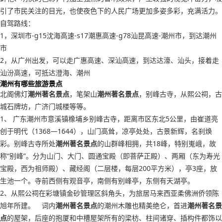
引了市民关注的目光，也使夜色下的人民广场更加多姿多彩，充满活力。
自驾路线：
1，深圳市-g15沈海高速-s17潮惠高速-g78汕昆高速-潮州市，到达潮州
市
2，从广州出发，可以走广惠高速、深汕高速，到达达濠、汕头，接着走
汕汾高速，可抵达澄海、潮州
潮州有哪些旅游景点
北阁佛灯
潮州著名景点
，笔架山
潮州著名景点
，别峰古寺，从熙公祠，古
城石牌坊，广济门城楼等等。
1、 广东潮州市意溪镇橡埔乡别峰古寺，距离市区东北5公里，由崔道亮
创于明代（1368—1644），山门高耸，凉亭处处，古景新辉，名刹焕
彩。别峰古寺所处
潮州著名景点
的山群峰相拥，共18峰，特别嵬峨，故
称“别峰”。分为山门、大门、圆通宝殿（即菩萨正殿）、两厢（东为寿光
宝殿，西为祖师殿）、藏经阁（二层楼，每层200平方米），亭3座，放
生池一个。寺前西侧有观音亭，南侧有别峰亭，东侧有天湖亭。
2、从熙公祠在彩塘镇金砂管理区斜角头，为旅居马来西亚柔佛洲侨领陈
旭年所建。 词内
潮州著名景点
的潮州木雕也精美绝仑，首进
潮州著名景
点
的屋架，后座的抱厦和中槽屋架所有的梁枋、柱间诸穿、插构件都饰以