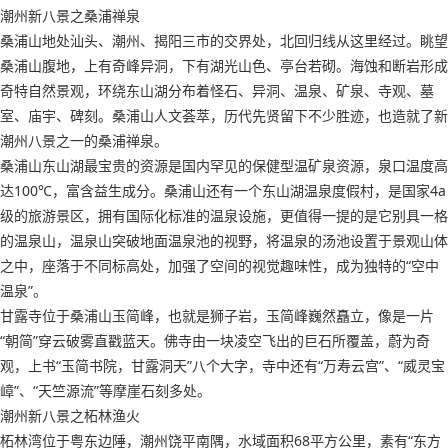
潮州新八景之桑浦禅泉
桑浦山地处汕头、潮州、揭阳三市的交界处，北回归线从这里经过。眺望
桑浦山腹地，上有奇峰异洞，下有湖光山色、亭台若砌。海蚀和断岩形成
奇特自然景观，环绕东山湖分布着怪石、异洞、温泉、矿泉、寺观、墓
室、庙宇、碑刻。桑浦山人文荟萃，历代先贤留下不少胜迹，也造就了新
潮州八景之一的桑浦禅泉。
桑浦山东山湖最宝贵的资源是国内罕见的保健型温矿泉资源，泉口温度高
达100℃，富含益生成分。桑浦山还有一个东山湖温泉度假村，是国家4a
级的旅游景区，拥有国际化标准的温泉设施，更值得一提的是它别具一格
的温泉山，温泉山突破地面温泉池的视野，将温泉的汤池设置于景观山体
之中，座落于不同标高处，加强了空间的视觉趣味性，成为独特的“空中
温泉”。
甘露寺位于桑浦山玉简峰，也就是狮子岩，玉简峰巍然矗立，像是一片
“朝简”穿云破雾直戳蓝天。佛寺由一块凌空飞出的巨石所覆盖，蔚为奇
观，上书“玉简书院，甘露洞天”八个大字，寺中还有“万寿云宫”、“威灵宝
嶂”、“天竺源流”等摩崖石刻多处。
潮州新八景之柘林渔火
柘林湾位于粤东边陲，潮州饶平南隅，水域面积68平方公里，素有“东方