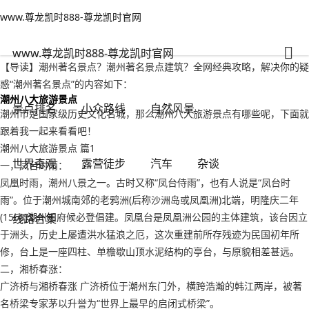
www.尊龙凯时888-尊龙凯时官网
小众路线
文章正文
www.尊龙凯时888-尊龙凯时官网
潮州著名景点？潮州著名景点建筑-www.尊龙凯时888
千里不留行
2022年09月17日 03:12
112
0
www.尊龙凯时888-尊龙凯时官网
【导读】潮州著名景点？潮州著名景点建筑？全网经典攻略，解决你的疑
惑“潮州著名景点”的内容如下：
潮州八大旅游景点
景点排名
小众路线
自然风景
潮州市是国家级历史文化名城，那么潮州八大旅游景点有哪些呢，下面就
跟着我一起来看看吧！
潮州八大旅游景点 篇1
世界奇观
露营徒步
汽车
杂谈
一，凤台时雨：
凤凰时雨，潮州八景之一。古时又称“凤台侍雨”，也有人说是“凤台时
雨”。位于潮州城南郊的老鸦洲(后称沙洲岛或凤凰洲)北端，明隆庆二年
(1568)潮州知府候必登倡建。凤凰台是凤凰洲公园的主体建筑，该台因立
线路合集
于洲头，历史上屡遭洪水猛浪之厄，这次重建前所存残迹为民国初年所
修，台上是一座四柱、单檐歇山顶水泥结构的亭台，与原貌相差甚远。
二，湘桥春涨：
广济桥与湘桥春涨 广济桥位于潮州东门外，横跨浩瀚的韩江两岸，被著
名桥梁专家茅以升誉为“世界上最早的启闭式桥梁”。