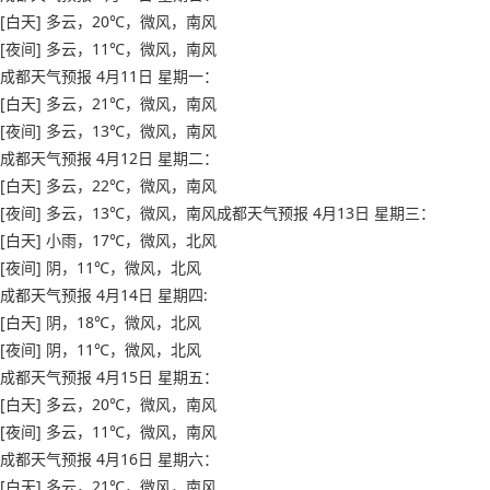
[白天] 多云，20℃，微风，南风
[夜间] 多云，11℃，微风，南风
成都天气预报 4月11日 星期一：
[白天] 多云，21℃，微风，南风
[夜间] 多云，13℃，微风，南风
成都天气预报 4月12日 星期二：
[白天] 多云，22℃，微风，南风
[夜间] 多云，13℃，微风，南风成都天气预报 4月13日 星期三：
[白天] 小雨，17℃，微风，北风
[夜间] 阴，11℃，微风，北风
成都天气预报 4月14日 星期四:
[白天] 阴，18℃，微风，北风
[夜间] 阴，11℃，微风，北风
成都天气预报 4月15日 星期五：
[白天] 多云，20℃，微风，南风
[夜间] 多云，11℃，微风，南风
成都天气预报 4月16日 星期六：
[白天] 多云，21℃，微风，南风