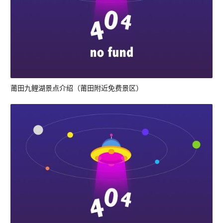
莆田九鲤湖景点介绍（莆田附近免费景区）