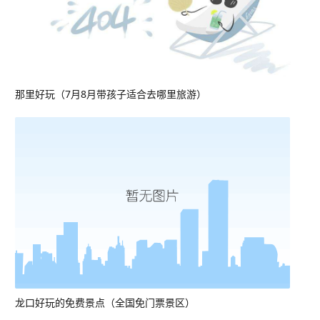
那里好玩（7月8月带孩子适合去哪里旅游）
龙口好玩的免费景点（全国免门票景区）