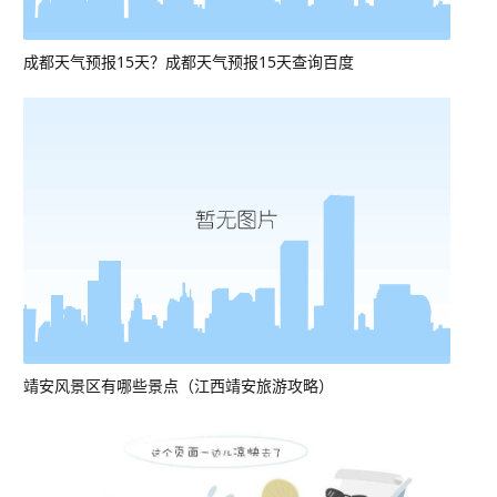
成都天气预报15天？成都天气预报15天查询百度
靖安风景区有哪些景点（江西靖安旅游攻略）