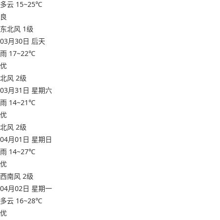
多云 15~25℃
良
东北风 1级
03月30日 后天
雨 17~22℃
优
北风 2级
03月31日 星期六
雨 14~21℃
优
北风 2级
04月01日 星期日
雨 14~27℃
优
西南风 2级
04月02日 星期一
多云 16~28℃
优