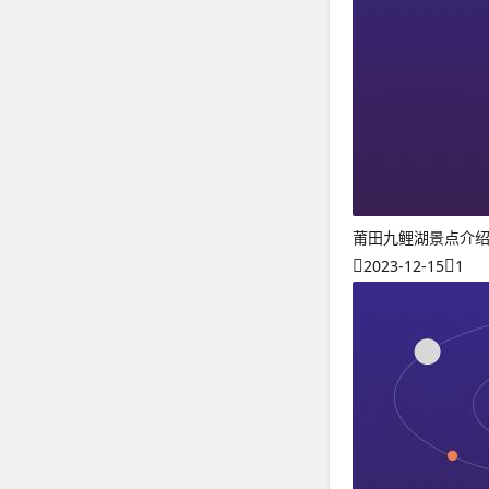
莆田九鲤湖景点介
2023-12-15
1