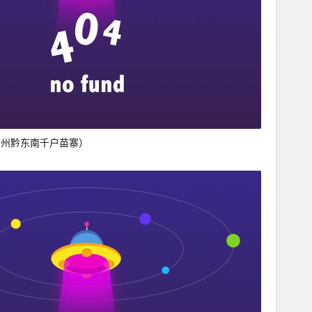
贵州黔东南千户苗寨）