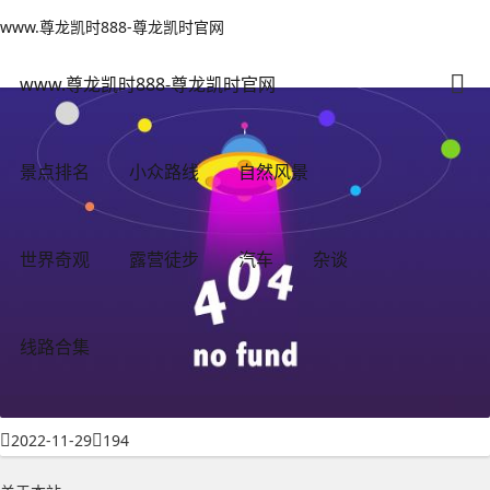
哈尔滨足球-www.尊龙凯时888
www.尊龙凯时888-尊龙凯时官网
www.尊龙凯时888-尊龙凯时官网
包含"哈尔滨足球"标签的文章
www.尊龙凯时888-尊龙凯时官网
景点排名
小众路线
自然风景
世界奇观
露营徒步
汽车
杂谈
线路合集
2022-11-29
194