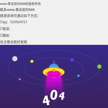
www.尊龙凯时888的版权所有
联系www.尊龙凯时888
旅游咨询可通过如下方式：
qq：525924721
电话：
微信：
关注尊龙凯时官网