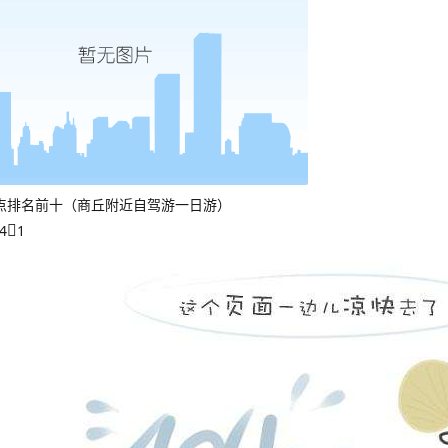
点排名前十（商丘附近自驾游一日游）
4
1