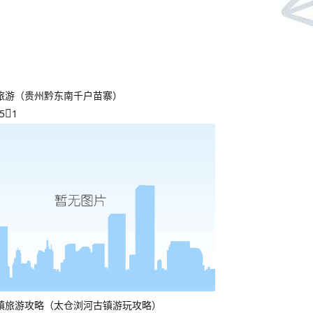
旅游（贵州黔东南千户苗寨）
5
1
镇旅游攻略（太仓浏河古镇游玩攻略）