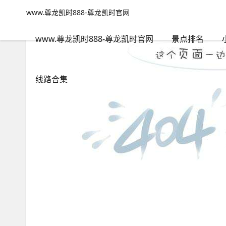
今日足球比赛欧洲-www.尊龙凯时888
www.尊龙凯时888-尊龙凯时官网
www.尊龙凯时888-尊龙凯时官网
包含"今日足球比赛欧洲"标
www.尊龙凯时888-尊龙凯时官网
景点排名
线路合集