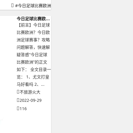
#
今日足球比赛欧洲
今日足球比赛欧洲？今日欧洲足球赛事
【前言】今日足球
比赛欧洲？今日欧
洲足球赛事？攻略
问题解答，快速解
疑答惑“今日足球
比赛欧洲”的正文
如下： 全文目录一
览： 1、尤文打皇
马好看吗 2、...
不旅游火大
2022-09-29
116