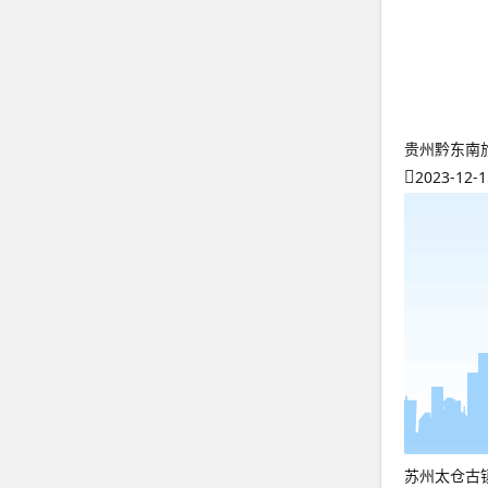
贵州黔东南
2023-12-1
苏州太仓古