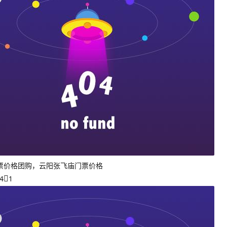
票价格团购，云阳张飞庙门票价格
4
1