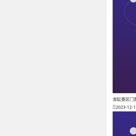
龙缸景区门
2023-12-1