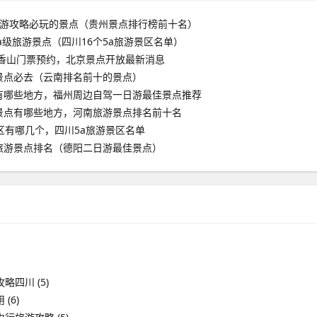
旅游攻略必玩的景点（贵州景点排行榜前十名）
aa级旅游景点（四川16个5a旅游景区名单）
京香山门票预约，北京景点开放最新消息
景点必去（云南排名前十的景点）
有哪些地方，福州周边自驾一日游最佳景点推荐
景点有哪些地方，河南旅游景点排名前十名
区有哪几个，四川5a旅游景区名单
旅游景点排名（德阳二日游最佳景点）
攻略四川
(5)
用
(6)