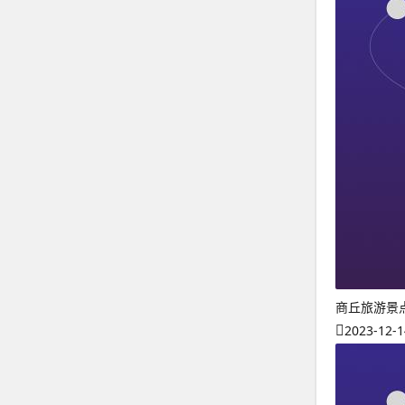
商丘旅游景
2023-12-1