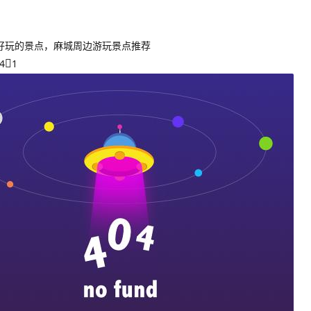
好玩的景点，麻城周边游玩景点推荐
4
1