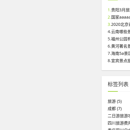
1.
贵阳3月
2.
国家aaa
3.
2020北
4.
云南哪些
5.
福州公园
6.
黄河著名
7.
海南5a景
8.
宜宾景点
标签列表
旅游
(5)
成都
(7)
二日游旅游
四川旅游费