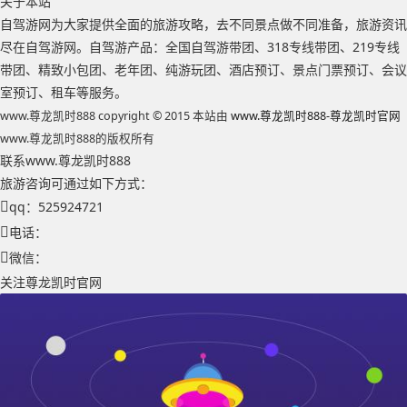
关于本站
自驾游网为大家提供全面的旅游攻略，去不同景点做不同准备，旅游资讯
尽在自驾游网。自驾游产品：全国自驾游带团、318专线带团、219专线
带团、精致小包团、老年团、纯游玩团、酒店预订、景点门票预订、会议
室预订、租车等服务。
www.尊龙凯时888 copyright © 2015 本站由
www.尊龙凯时888-尊龙凯时官网
www.尊龙凯时888的版权所有
联系www.尊龙凯时888
旅游咨询可通过如下方式：
qq：525924721
电话：
微信：
关注尊龙凯时官网