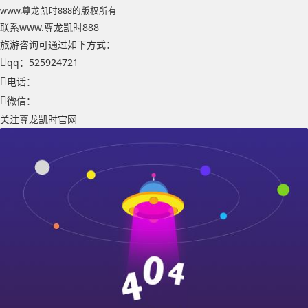
www.尊龙凯时888的版权所有
联系www.尊龙凯时888
旅游咨询可通过如下方式：
qq：525924721
电话：
微信：
关注尊龙凯时官网