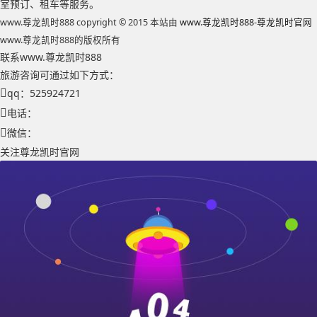
室预订、租车等服务。
www.尊龙凯时888 copyright © 2015 本站由
www.尊龙凯时888-尊龙凯时官网
www.尊龙凯时888的版权所有
联系www.尊龙凯时888
旅游咨询可通过如下方式：
qq：525924721
电话：
微信：
关注尊龙凯时官网