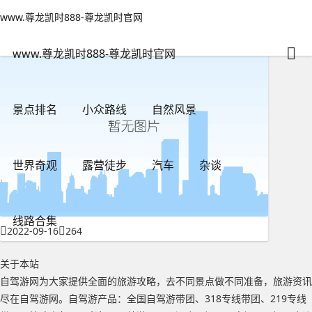
呼和浩特两日游攻略-www.尊龙凯时888
www.尊龙凯时888-尊龙凯时官网
www.尊龙凯时888-尊龙凯时官网
包含"呼和浩特两日游攻略"标签的文
章
www.尊龙凯时888-尊龙凯时官网
呼和浩特
景点排名
小众路线
自然风景
世界奇观
露营徒步
汽车
杂谈
线路合集
2022-09-16
264
关于本站
自驾游网为大家提供全面的旅游攻略，去不同景点做不同准备，旅游资讯
尽在自驾游网。自驾游产品：全国自驾游带团、318专线带团、219专线