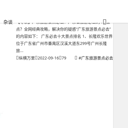
广东旅游景点必去？广东省旅游必去的4个景点
杂谈
【导读】广东旅游景点必去？广东省旅游必去的4个景
点？全网经典攻略，解决你的疑惑“广东旅游景点必去”
的内容如下： 广东必去十大景点排名 1、长隆欢乐世界
位于广东省广州市番禺区汉溪大道东299号广州长隆
旅...
纵横万里
2022-09-16
79
#
广东旅游景点必去