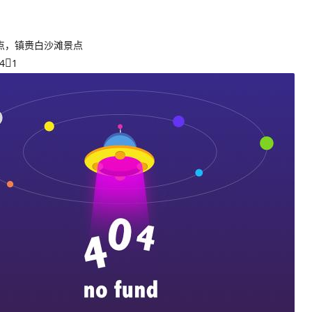
点，镇赉白沙滩景点
4
1