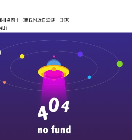
点排名前十（商丘附近自驾游一日游）
4
1