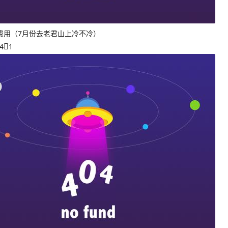
费用（7月份去老君山上冷不冷）
4
1